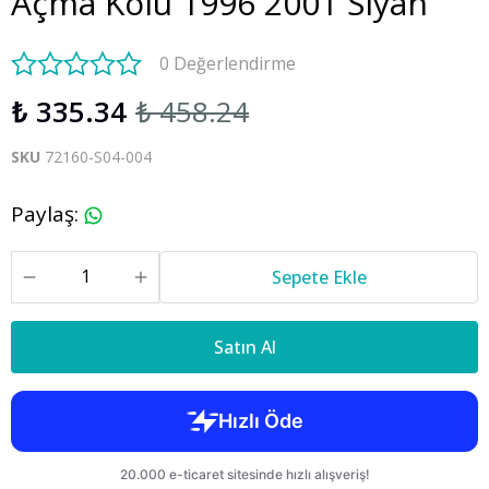
Açma Kolu 1996 2001 Siyah
0 Değerlendirme
₺ 335.34
₺ 458.24
SKU
72160-S04-004
Paylaş
:
Sepete Ekle
Satın Al