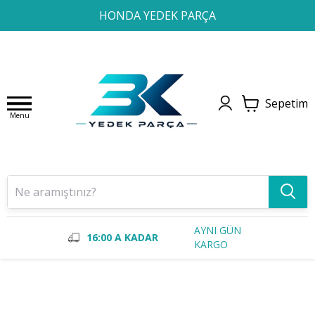
1
2
3
4
HONDA YEDEK PARÇA
Sepetim
Menu
AYNI GÜN
16:00 A KADAR
KARGO