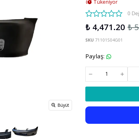
Tükeniyor
S60 V60 2019-2025
0 De
₺ 4,471.20
₺ 
Xc90
C30 C70
Xc90 2003-2013
SKU
71101S04G01
xc90 2015-2025
Paylaş
:
Büyüt