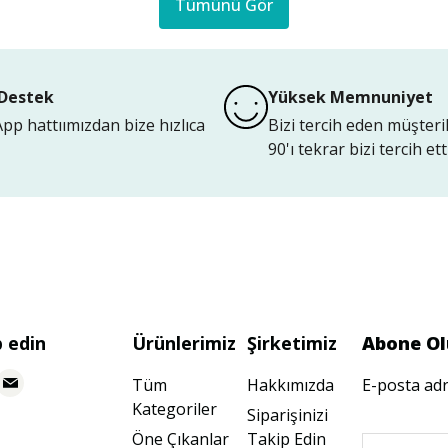
Tümünü Gör
Destek
Yüksek Memnuniyet
p hattıımızdan bize hızlıca
Bizi tercih eden müşteri
90'ı tekrar bizi tercih etti
p edin
Ürünlerimiz
Şirketimiz
Abone Ol
Tüm
Hakkımızda
E-posta adr
Kategoriler
Siparişinizi
Öne Çıkanlar
Takip Edin