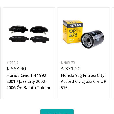
₺ 762.94
₺ 465.75
₺ 558.90
₺ 331.20
Honda Civic 1.4 1992
Honda Yağ Filtresi City
2001 / Jazz City 2002
Accord Civic Jazz Crv OP
2006 Ön Balata Takımı
575