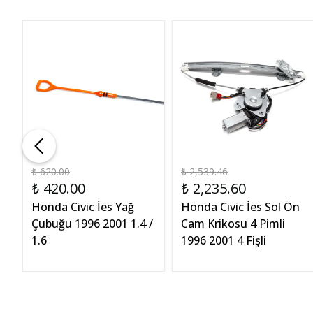
₺ 620.00
₺ 2,539.46
₺ 420.00
₺ 2,235.60
Honda Civic İes Yağ
Honda Civic İes Sol Ön
ğ
Çubuğu 1996 2001 1.4 /
Cam Krikosu 4 Pimli
1.6
1996 2001 4 Fişli