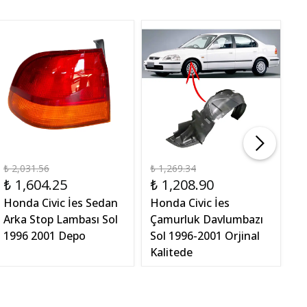
₺ 2,031.56
₺ 1,269.34
₺ 
₺ 1,604.25
₺ 1,208.90
₺
Honda Civic İes Sedan
Honda Civic İes
H
Arka Stop Lambası Sol
Çamurluk Davlumbazı
R
1996 2001 Depo
Sol 1996-2001 Orjinal
2
Kalitede