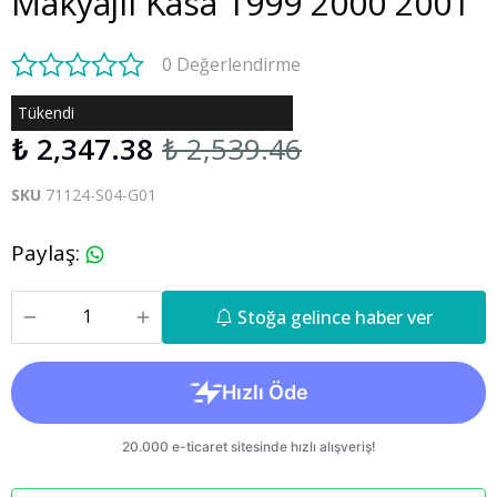
Makyajlı Kasa 1999 2000 2001
0 Değerlendirme
Tükendi
₺ 2,347.38
₺ 2,539.46
SKU
71124-S04-G01
Paylaş
:
Stoğa gelince haber ver