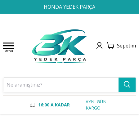
1
2
3
4
HONDA YEDEK PARÇA
Sepetim
Menu
AYNI GÜN
16:00 A KADAR
KARGO