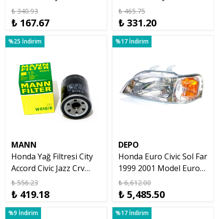
Filtresi Nowa
575
₺ 340.93
₺ 465.75
₺ 167.67
₺ 331.20
%25 İndirim
%17 İndirim
MANN
DEPO
Honda Yağ Filtresi City
Honda Euro Civic Sol Far
Accord Civic Jazz Crv
1999 2001 Model Euro
Mann W610/6
Civic
₺ 556.23
₺ 6,612.00
₺ 419.18
₺ 5,485.50
%9 İndirim
%17 İndirim