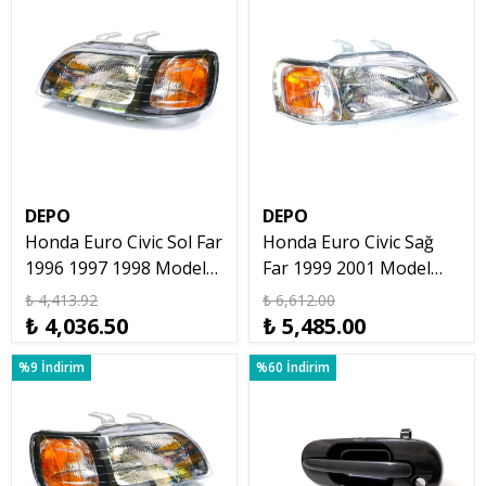
DEPO
DEPO
Honda Euro Civic Sol Far
Honda Euro Civic Sağ
1996 1997 1998 Model
Far 1999 2001 Model
Euro Civic
Euro Civic
₺ 4,413.92
₺ 6,612.00
₺ 4,036.50
₺ 5,485.00
%9 İndirim
%60 İndirim