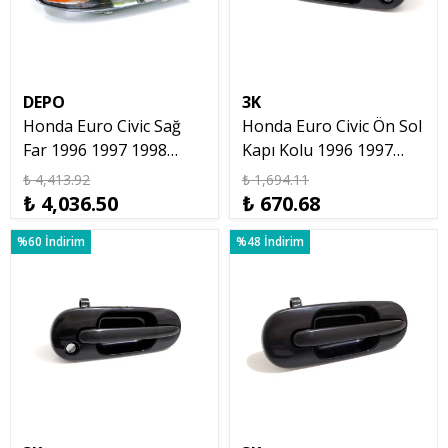
DEPO
3K
Honda Euro Civic Sağ
Honda Euro Civic Ön Sol
Far 1996 1997 1998
Kapı Kolu 1996 1997
Model Euro Civic
1998 1999 2000 2001
₺ 4,413.92
₺ 1,694.11
₺ 4,036.50
₺ 670.68
%60 İndirim
%48 İndirim