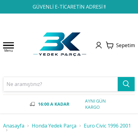
1
2
3
4
GÜVENLİ E-TİCARETİN ADRESİ !!
Sepetim
Menu
AYNI GÜN
16:00 A KADAR
KARGO
Anasayfa
Honda Yedek Parça
Euro Civic 1996 2001