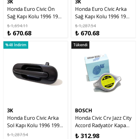
3K
3K
Honda Euro Civic Ön
Honda Euro Civic Arka
Sağ Kapı Kolu 1996 1997
Sağ Kapı Kolu 1996 1997
1998 1999 2000 2001
1998 1999 2000 2001
₺ 1,694.11
₺ 1,287.54
₺ 670.68
₺ 670.68
%48 İndirim
Tükendi
Tükendi
3K
BOSCH
Honda Euro Civic Arka
Honda Civic Crv Jazz City
Sol Kapı Kolu 1996 1997
Accord Radyatör Kapağı
1998 1999 2000 2001
Blueprint 19045-RAA-
₺ 1,287.54
₺ 312.98