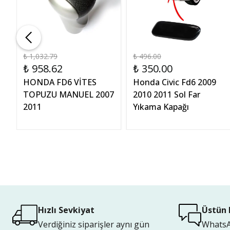
₺ 1,032.79
₺ 496.00
₺ 958.62
₺ 350.00
s
HONDA FD6 VİTES
Honda Civic Fd6 2009
TOPUZU MANUEL 2007
2010 2011 Sol Far
2011
Yıkama Kapağı
Hızlı Sevkiyat
Üstün 
Verdiğiniz siparişler aynı gün
WhatsAp