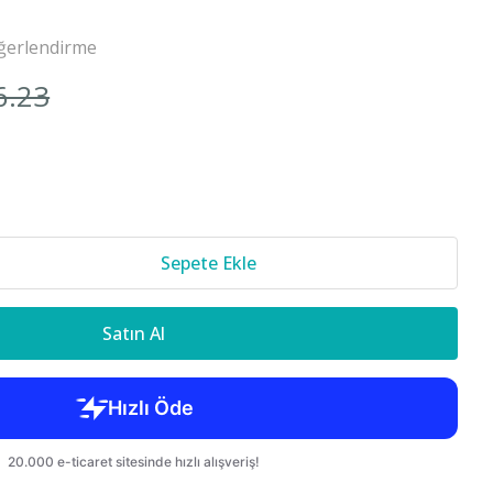
Cr-v 2018-
ğerlendirme
6.23
850 S70 C70
Sepete Ekle
Satın Al