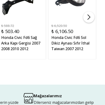
₺ 588.72
₺ 6,520.50
₺ 
₺ 503.40
₺ 6,106.50
₺
Honda Civic Fd6 Sağ
Honda Civic Fd6 Sol
H
Arka Kapı Gergisi 2007
Dikiz Aynası Sıfır İthal
S
2008 2010 2012
Taiwan 2007 2012
2
K
Mağazalarımız
lerin yüzde
Dilerseniz mağazalarımızdan gelip