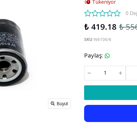
Tükeniyor
S60 V60 2019-2025
0 De
₺ 419.18
₺ 55
Xc90
C30 C70
Xc90 2003-2013
SKU
W6106/6
xc90 2015-2025
Paylaş
:
Büyüt