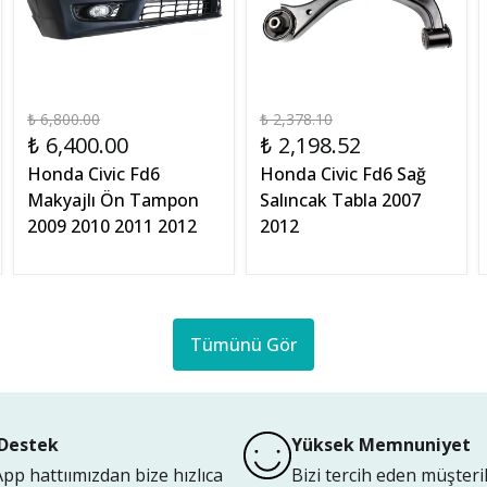
₺ 6,800.00
₺ 2,378.10
₺ 6,400.00
₺ 2,198.52
Honda Civic Fd6
Honda Civic Fd6 Sağ
Makyajlı Ön Tampon
Salıncak Tabla 2007
2009 2010 2011 2012
2012
Tümünü Gör
Destek
Yüksek Memnuniyet
p hattıımızdan bize hızlıca
Bizi tercih eden müşteri