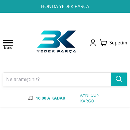
1
2
3
4
HONDA YEDEK PARÇA
Sepetim
Menu
AYNI GÜN
16:00 A KADAR
KARGO