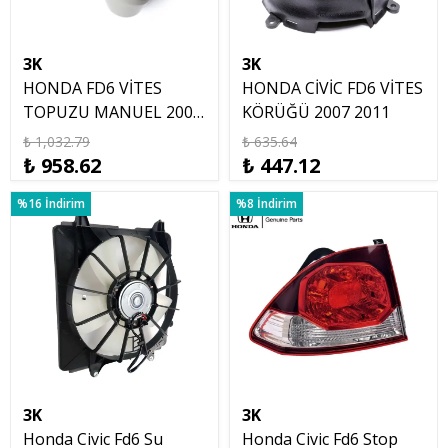
3K
3K
HONDA FD6 VİTES
HONDA CİVİC FD6 VİTES
TOPUZU MANUEL 2007
KÖRÜĞÜ 2007 2011
2011
₺ 1,032.79
₺ 635.64
₺ 958.62
₺ 447.12
%16 İndirim
%8 İndirim
3K
3K
Honda Civic Fd6 Su
Honda Civic Fd6 Stop