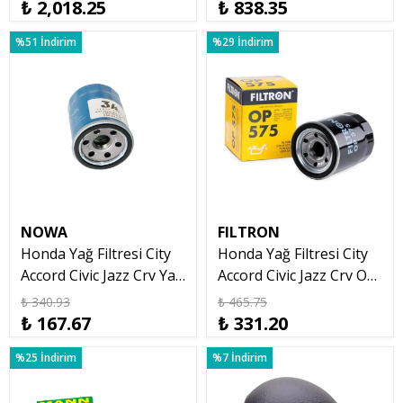
₺ 2,018.25
₺ 838.35
%51 İndirim
%29 İndirim
NOWA
FILTRON
Honda Yağ Filtresi City
Honda Yağ Filtresi City
Accord Civic Jazz Crv Yağ
Accord Civic Jazz Crv OP
Filtresi Nowa
575
₺ 340.93
₺ 465.75
₺ 167.67
₺ 331.20
%25 İndirim
%7 İndirim