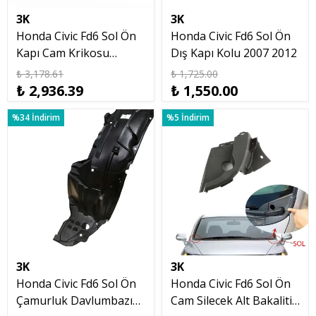
3K
3K
Honda Civic Fd6 Sol Ön
Honda Civic Fd6 Sol Ön
Kapı Cam Krikosu
Dış Kapı Kolu 2007 2012
Motorlu 2007 2012 FD6
₺ 3,178.61
₺ 1,725.00
₺ 2,936.39
₺ 1,550.00
%34 İndirim
%5 İndirim
3K
3K
Honda Civic Fd6 Sol Ön
Honda Civic Fd6 Sol Ön
Çamurluk Davlumbazı
Cam Silecek Alt Bakaliti