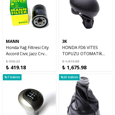
MANN
3K
Honda Yağ Filtresi City
HONDA FD6 VİTES
Accord Civic Jazz Crv
TOPUZU OTOMATİK
Mann W610/6
2007 2011
₺ 556.23
₺ 1,810.88
₺ 419.18
₺ 1,675.98
%7 İndirim
%30 İndirim