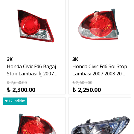
3K
3K
Honda Civic Fd6 Bagaj
Honda Civic Fd6 Sol Stop
Stop Lambası İç 2007
Lambası 2007 2008 2009
2009 Sol
Makyajsız Kasa
₺ 2,650.00
₺ 2,600.00
₺ 2,300.00
₺ 2,250.00
%12 İndirim