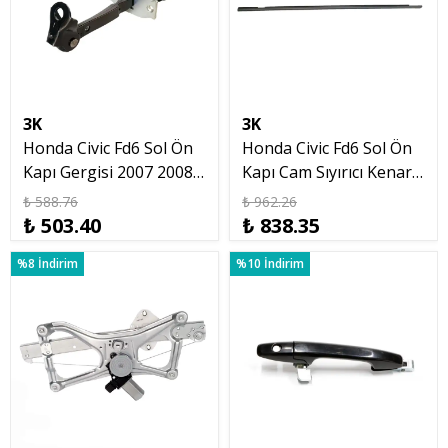
3K
3K
Honda Civic Fd6 Sol Ön
Honda Civic Fd6 Sol Ön
Kapı Gergisi 2007 2008
Kapı Cam Sıyırıcı Kenar
2011 2012
Fitil Çıtası 2007 12
₺ 588.76
₺ 962.26
₺ 503.40
₺ 838.35
%8 İndirim
%10 İndirim