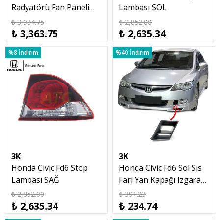
Radyatörü Fan Paneli
Lambası SOL
Motoru 2007 2009 2010
₺ 3,984.75
₺ 2,852.00
12
₺ 3,363.75
₺ 2,635.34
%8 İndirim
%40 İndirim
3K
3K
Honda Civic Fd6 Stop
Honda Civic Fd6 Sol Sis
Lambası SAĞ
Farı Yan Kapağı Izgara
2007 2009 Makyajsız
₺ 2,852.00
₺ 391.23
Kasa
₺ 2,635.34
₺ 234.74