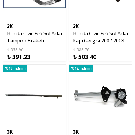
3K
3K
Honda Civic Fd6 Sol Arka
Honda Civic Fd6 Sol Arka
Tampon Braketi
Kapı Gergisi 2007 2008
2010 2012
₺ 558.90
₺ 588.76
₺ 391.23
₺ 503.40
%13 İndirim
%12 İndirim
3K
3K