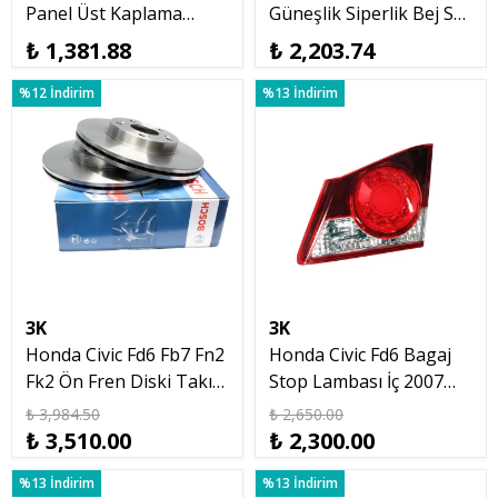
Panel Üst Kaplama
Güneşlik Siperlik Bej Sol
Plastiği Bakaliti 2007
2007 2012
₺ 1,381.88
₺ 2,203.74
2012
%12 İndirim
%13 İndirim
3K
3K
Honda Civic Fd6 Fb7 Fn2
Honda Civic Fd6 Bagaj
Fk2 Ön Fren Diski Takım
Stop Lambası İç 2007
Bosch
2009 Sağ
₺ 3,984.50
₺ 2,650.00
₺ 3,510.00
₺ 2,300.00
%13 İndirim
%13 İndirim