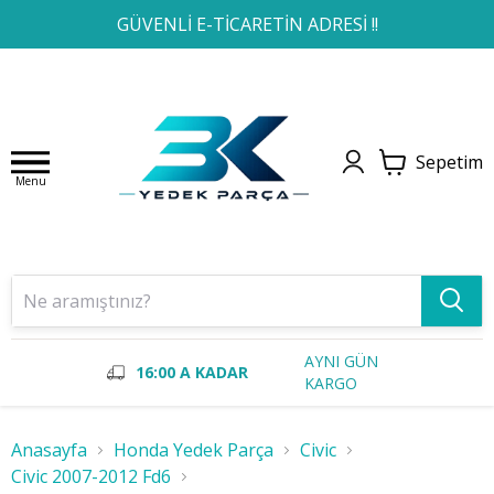
1
2
3
4
GÜVENLİ E-TİCARETİN ADRESİ !!
Sepetim
Menu
AYNI GÜN
16:00 A KADAR
KARGO
Anasayfa
Honda Yedek Parça
Civic
Civic 2007-2012 Fd6