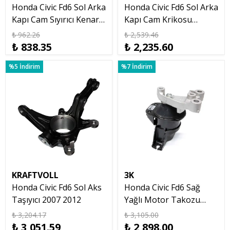
Honda Civic Fd6 Sol Arka
Honda Civic Fd6 Sol Arka
Kapı Cam Sıyırıcı Kenar
Kapı Cam Krikosu
Fitil Çıtası 2007 12
Motorlu 2007 2012
₺ 962.26
₺ 2,539.46
₺ 838.35
₺ 2,235.60
%5 İndirim
%7 İndirim
KRAFTVOLL
3K
Honda Civic Fd6 Sol Aks
Honda Civic Fd6 Sağ
Taşıyıcı 2007 2012
Yağlı Motor Takozu
Kulağı 2007 2012
₺ 3,204.17
₺ 3,105.00
₺ 3,051.59
₺ 2,898.00