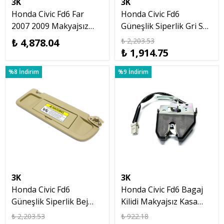
3K
3K
Honda Civic Fd6 Far
Honda Civic Fd6
2007 2009 Makyajsız
Güneşlik Siperlik Gri Sağ
Kasa Elektrikli Motorlu
2007 2012
₺ 4,878.04
₺ 2,203.53
Sağ
₺ 1,914.75
%8 İndirim
%9 İndirim
3K
3K
Honda Civic Fd6
Honda Civic Fd6 Bagaj
Güneşlik Siperlik Bej
Kilidi Makyajsız Kasa
Sağ 2007 2012
2007 2008 2009
₺ 2,203.53
₺ 922.18