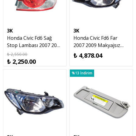
3K
3K
Honda Civic Fd6 Sağ
Honda Civic Fd6 Far
Stop Lambası 2007 2008
2007 2009 Makyajsız
2009 Makyajsız Kasa
Kasa Elektrikli Motorlu
₺ 2,550.00
₺ 4,878.04
Sol
₺ 2,250.00
%13 İndirim