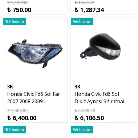
Orjinal Kalitede 2007
Plastiği 2007 2011
₺ 1,132.98
₺ 1,351.71
₺ 750.00
₺ 1,287.34
%9 İndirim
%6 İndirim
3K
3K
Honda Civic Fd6 Sol Far
Honda Civic Fd6 Sol
2007 2008 2009
Dikiz Aynası Sıfır İthal
Makyajsız Kasa
Taiwan 2007 2012
₺ 7,000.00
₺ 6,520.50
₺ 6,400.00
₺ 6,106.50
%5 İndirim
%5 İndirim