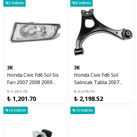
%5 İndirim
%8 İndirim
3K
3K
Honda Civic Fd6 Sol Sis
Honda Civic Fd6 Sol
Farı 2007 2008 2009
Salıncak Tabla 2007
Makyajsız Kasa
2012
₺ 1,261.78
₺ 2,378.10
₺ 1,201.70
₺ 2,198.52
%14 İndirim
%13 İndirim