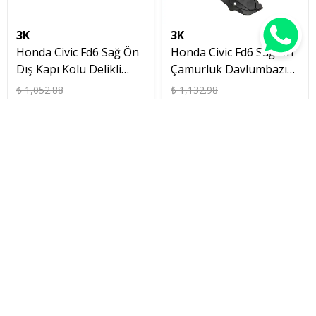
3K
3K
Honda Civic Fd6 Sağ Ön
Honda Civic Fd6 Sağ Ön
Dış Kapı Kolu Delikli
Çamurluk Davlumbazı
2007 2012
Orjinal Kalitede 2007
₺ 1,052.88
₺ 1,132.98
₺ 976.98
₺ 750.00
İptal
%5 İndirim
%8 İndirim
3K
3K
Honda Civic Fd6 Sağ Ön
Honda Civic Fd6 Sağ İç