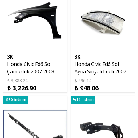
3K
3K
Honda Civic Fd6 Sol
Honda Civic Fd6 Sol
Çamurluk 2007 2008
Ayna Sinyali Ledli 2007
2009 2010 2011
2012 Sedan
₺ 3,388.24
₺ 996.14
₺ 3,226.90
₺ 948.06
%30 İndirim
%14 İndirim