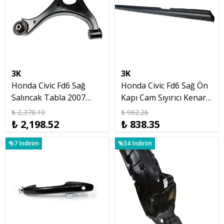
3K
3K
Honda Civic Fd6 Sağ
Honda Civic Fd6 Sağ Ön
Salıncak Tabla 2007
Kapı Cam Sıyırıcı Kenar
2012
Fitil Çıtası 2007 12
₺ 2,378.10
₺ 962.26
₺ 2,198.52
₺ 838.35
%7 İndirim
%34 İndirim