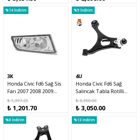
%14 İndirim
%9 İndirim
3K
4U
Honda Civic Fd6 Sağ Sis
Honda Civic Fd6 Sağ
Farı 2007 2008 2009
Salıncak Tabla Rotilli
Makyajsız Kasa
2007 2012
₺ 1,397.25
₺ 3,350.00
₺ 1,201.70
₺ 3,050.00
%8 İndirim
%13 İndirim