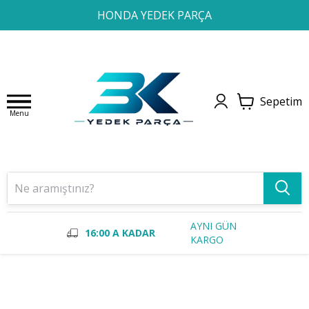
1
2
3
4
HONDA YEDEK PARÇA
Sepetim
Menu
AYNI GÜN
16:00 A KADAR
KARGO