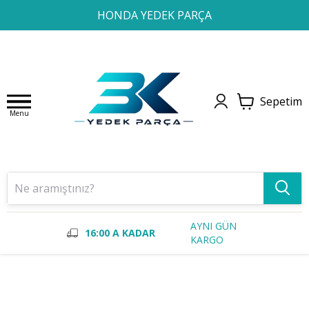
1
2
3
4
HONDA YEDEK PARÇA
Sepetim
Menu
AYNI GÜN
16:00 A KADAR
KARGO