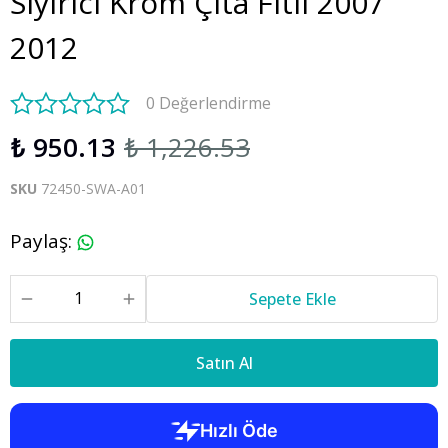
Sıyırıcı Krom Çıta Fitil 2007
2012
0 Değerlendirme
₺ 950.13
₺ 1,226.53
SKU
72450-SWA-A01
Paylaş
:
Sepete Ekle
Satın Al