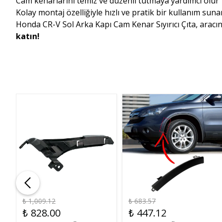
Cam kenarlarını temiz ve düzenli tutmaya yardımcı olur
Kolay montaj özelliğiyle hızlı ve pratik bir kullanım suna
Honda CR-V Sol Arka Kapı Cam Kenar Sıyırıcı Çıta, aracın
katın!
₺ 1,009.12
₺ 683.57
₺ 828.00
₺ 447.12