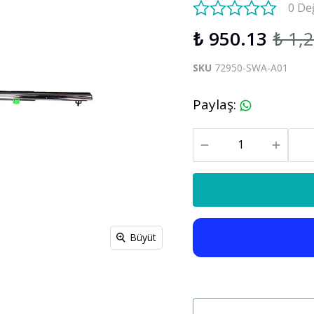
0 De
S60 V60 2019-2025
₺ 950.13
₺ 1,
Xc90
C30 C70
SKU
72950-SWA-A01
Xc90 2003-2013
xc90 2015-2025
Paylaş
:
Büyüt