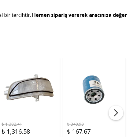
 bir tercihtir.
Hemen sipariş vererek aracınıza değer
₺ 1,382.41
₺ 340.93
₺ 
₺ 1,316.58
₺ 167.67
₺