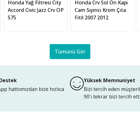
Honda Yağ Filtresi City
Honda Crv Sol Ön Kapı
Accord Civic Jazz Crv OP
Cam Sıyırıcı Krom Çıta
575
Fitil 2007 2012
Tümünü Gör
Destek
Yüksek Memnuniyet
p hattıımızdan bize hızlıca
Bizi tercih eden müşteri
90'ı tekrar bizi tercih etti