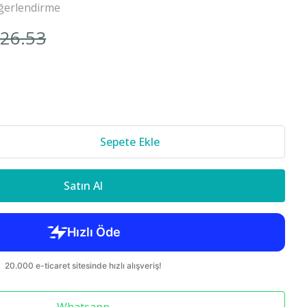
ğerlendirme
Cr-v 2018-
226.53
850 S70 C70
Sepete Ekle
Satın Al