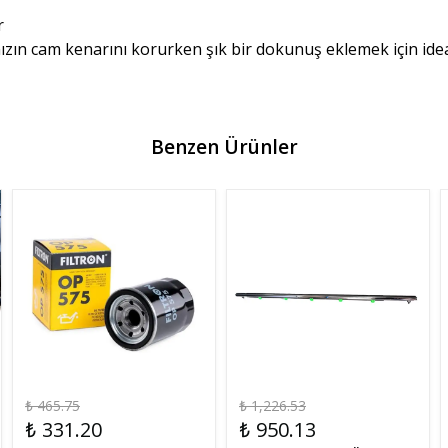
r
ızın cam kenarını korurken şık bir dokunuş eklemek için ideal
Benzen Ürünler
₺ 465.75
₺ 1,226.53
₺ 331.20
₺ 950.13