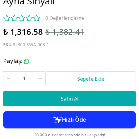
Ayna Sinyali
0 Değerlendirme
₺ 1,316.58
₺ 1,382.41
SKU
34300-SWA-003-1
Paylaş
:
Sepete Ekle
Satın Al