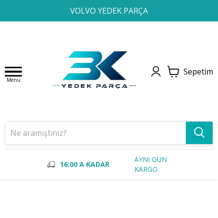
1
2
3
4
VOLVO YEDEK PARÇA
Sepetim
Menu
AYNI GÜN
16:00 A KADAR
KARGO