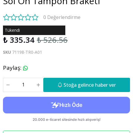
Sol Ön Tampon Braketi
0 Değerlendirme
Tükendi
₺ 335.34
₺ 526.56
SKU
71198-TR0-A01
Paylaş
:
Stoğa gelince haber ver