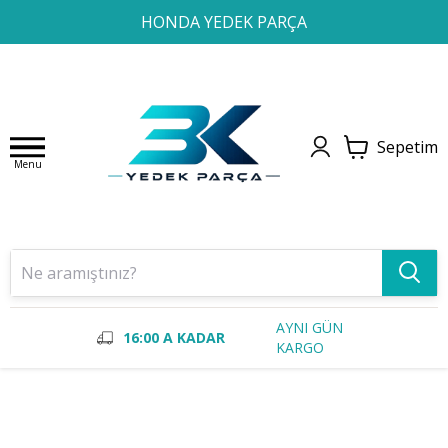
1
2
3
4
HONDA YEDEK PARÇA
Sepetim
Menu
AYNI GÜN
16:00 A KADAR
KARGO