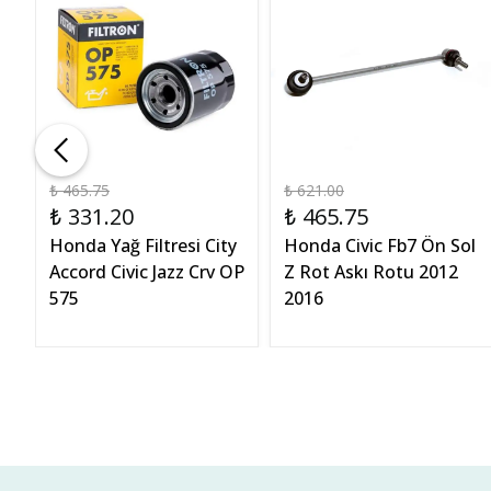
₺ 465.75
₺ 621.00
₺ 331.20
₺ 465.75
Honda Yağ Filtresi City
Honda Civic Fb7 Ön Sol
Accord Civic Jazz Crv OP
Z Rot Askı Rotu 2012
575
2016