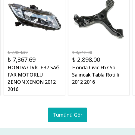
₺ 7,984.39
₺ 3,312.00
₺ 7,367.69
₺ 2,898.00
HONDA CİVİC FB7 SAĞ
Honda Civic Fb7 Sol
FAR MOTORLU
Salıncak Tabla Rotilli
ZENON XENON 2012
2012 2016
2016
Tümünü Gör