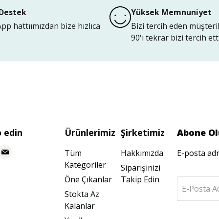
Destek
Yüksek Memnuniyet
p hattıımızdan bize hızlıca
Bizi tercih eden müşteri
90'ı tekrar bizi tercih etti
p edin
Ürünlerimiz
Şirketimiz
Abone Ol
Tüm
Hakkımızda
E-posta adr
Kategoriler
Siparişinizi
Öne Çıkanlar
Takip Edin
E-Posta A
Stokta Az
Kalanlar