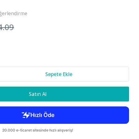
Cr-v 2018-
ğerlendirme
4.09
850 S70 C70
Sepete Ekle
Satın Al