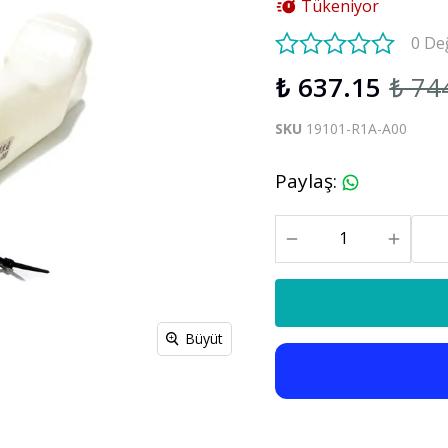
Tükeniyor
S60 V60 2019-2025
0 De
₺ 637.15
₺ 74
Xc90
C30 C70
Xc90 2003-2013
SKU
19101-R1A-A00
xc90 2015-2025
Paylaş
:
Büyüt