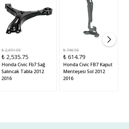
₺ 2,691.00
₺ 746.56
₺ 
₺ 2,535.75
₺ 614.79
₺
Honda Civic Fb7 Sağ
Honda Civic FB7 Kaput
Ho
Salıncak Tabla 2012
Menteşesi Sol 2012
Ac
2016
2016
M