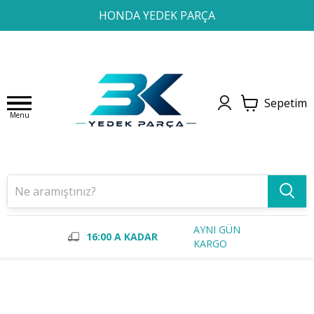
1
2
3
4
HONDA YEDEK PARÇA
Sepetim
Menu
AYNI GÜN
16:00 A KADAR
KARGO