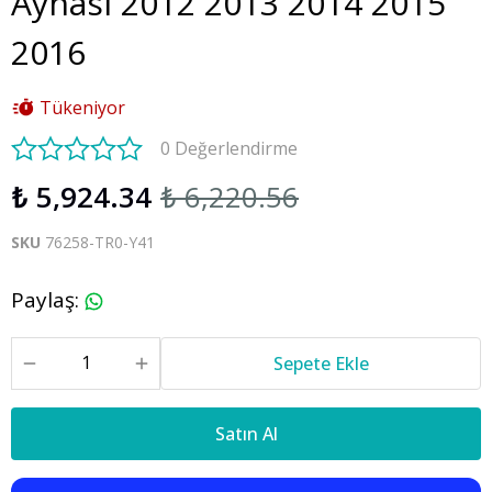
Aynası 2012 2013 2014 2015
2016
Tükeniyor
0 Değerlendirme
₺ 5,924.34
₺ 6,220.56
SKU
76258-TR0-Y41
Paylaş
:
Sepete Ekle
Satın Al