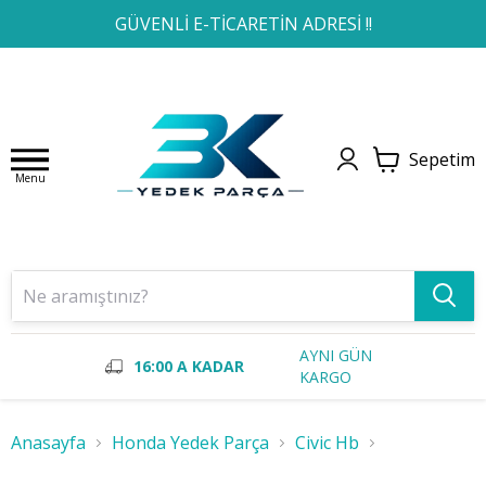
1
2
3
4
GÜVENLİ E-TİCARETİN ADRESİ !!
Sepetim
Menu
AYNI GÜN
16:00 A KADAR
KARGO
Anasayfa
Honda Yedek Parça
Civic Hb