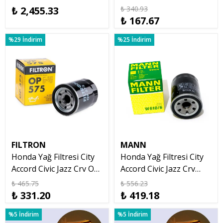
Orjinal 2007 2012
Filtresi Nowa
₺ 2,455.33
₺ 340.93
₺ 167.67
%29 İndirim
%25 İndirim
FILTRON
MANN
Honda Yağ Filtresi City
Honda Yağ Filtresi City
Accord Civic Jazz Crv OP
Accord Civic Jazz Crv
575
Mann W610/6
₺ 465.75
₺ 556.23
₺ 331.20
₺ 419.18
%5 İndirim
%5 İndirim