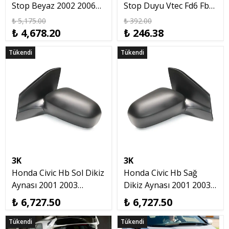
Stop Beyaz 2002 2006
Stop Duyu Vtec Fd6 Fb7
Depo
T20 Ampul 2002 2016
₺ 5,175.00
₺ 392.00
₺ 4,678.20
₺ 246.38
Tükendi
Tükendi
Tükendi
Tükendi
3K
3K
Honda Civic Hb Sol Dikiz
Honda Civic Hb Sağ
Aynası 2001 2003
Dikiz Aynası 2001 2003
Sinyalsiz
Sinyalsiz
₺ 6,727.50
₺ 6,727.50
Tükendi
Tükendi
Tükendi
Tükendi