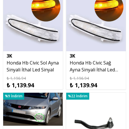
3K
3K
Honda Hb Civic Sol Ayna
Honda Hb Civic Sağ
Sinyali İthal Led Sinyal
Ayna Sinyali İthal Led
Sinyal
₺ 1,196.94
₺ 1,196.94
₺ 1,139.94
₺ 1,139.94
%9 İndirim
%22 İndirim