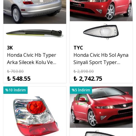
3K
TYC
Honda Civic Hb Typer
Honda Civic Hb Sol Ayna
Arka Silecek Kolu Ve
Sinyali Sport Typer
Lastiği 2002 2006
Types 2007 2012
₺ 703.80
₺ 2,898.00
₺ 548.55
₺ 2,742.75
%10 İndirim
%5 İndirim