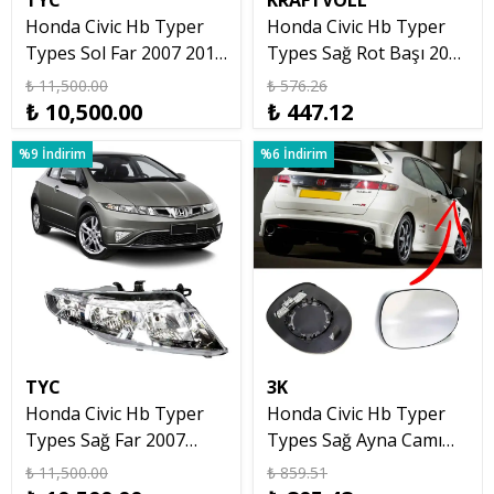
TYC
KRAFTVOLL
Honda Civic Hb Typer
Honda Civic Hb Typer
Types Sol Far 2007 2012
Types Sağ Rot Başı 2007
Fk1
2012
₺ 11,500.00
₺ 576.26
₺ 10,500.00
₺ 447.12
%9 İndirim
%6 İndirim
TYC
3K
Honda Civic Hb Typer
Honda Civic Hb Typer
Types Sağ Far 2007
Types Sağ Ayna Camı
2012 Fk1
2007 2012 Hatchback
₺ 11,500.00
₺ 859.51