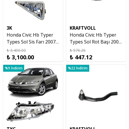
3K
KRAFTVOLL
Honda Civic Hb Typer
Honda Civic Hb Typer
Types Sol Sis Farı 2007
Types Sol Rot Başı 2007
2012
2012
₺ 3,400.00
₺ 576.26
₺ 3,100.00
₺ 447.12
%9 İndirim
%22 İndirim