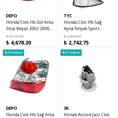
DEPO
TYC
Honda Civic Hb Sol Arka
Honda Civic Hb Sağ
Stop Beyaz 2002 2006
Ayna Sinyali Sport
Depo
Typer Types 2007 2012
₺ 5,175.00
₺ 2,898.00
₺ 4,678.20
₺ 2,742.75
%10 İndirim
%37 İndirim
DEPO
3K
Honda Civic Hb Sağ Arka
Honda Accord Jazz Civic