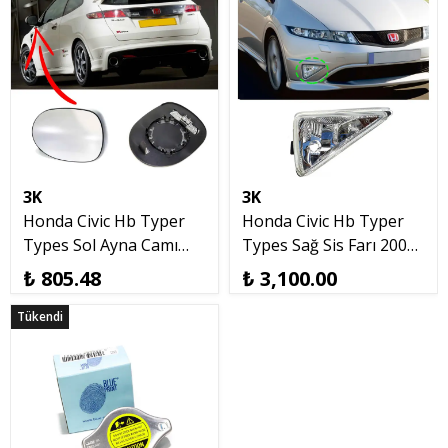
3K
3K
Honda Civic Hb Typer
Honda Civic Hb Typer
Types Sol Ayna Camı
Types Sağ Sis Farı 2007
2007 2012 Hatchback
2012
₺ 805.48
₺ 3,100.00
Tükendi
Tükendi