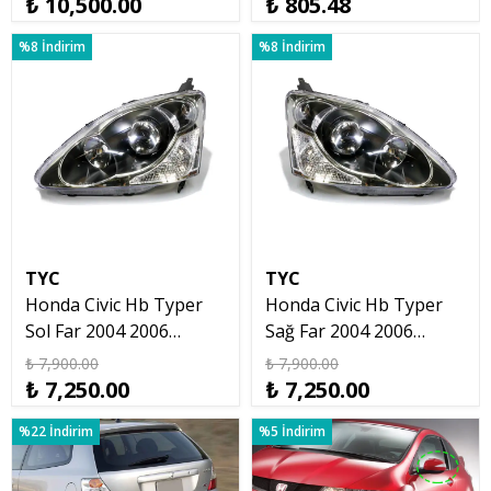
₺ 10,500.00
₺ 805.48
%8 İndirim
%8 İndirim
TYC
TYC
Honda Civic Hb Typer
Honda Civic Hb Typer
Sol Far 2004 2006
Sağ Far 2004 2006
Mercekli
Mercekli
₺ 7,900.00
₺ 7,900.00
₺ 7,250.00
₺ 7,250.00
%22 İndirim
%5 İndirim