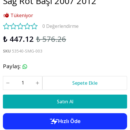
Sağ Rot Başı 2007 2012
Tükeniyor
0 Değerlendirme
₺ 447.12
₺ 576.26
SKU
53540-SMG-003
Paylaş
:
Sepete Ekle
Satın Al