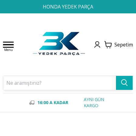
1
2
3
4
HONDA YEDEK PARÇA
Sepetim
Menu
AYNI GÜN
16:00 A KADAR
KARGO