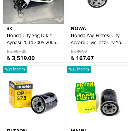
3K
NOWA
Honda City Sağ Dikiz
Honda Yağ Filtresi City
Aynası 2004 2005 2006
Accord Civic Jazz Crv Yağ
2007 2008 3 Pimli
Filtresi Nowa
₺ 3,881.25
₺ 340.93
₺ 3,519.00
₺ 167.67
%29 İndirim
%25 İndirim