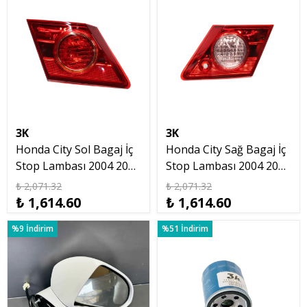
3K
3K
Honda City Sol Bagaj İç
Honda City Sağ Bagaj İç
Stop Lambası 2004 2005
Stop Lambası 2004 2005
2006 2007 2008
2006 2007 2008
₺ 2,071.32
₺ 2,071.32
₺ 1,614.60
₺ 1,614.60
%9 İndirim
%51 İndirim