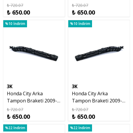
Braketi 2009 2013 Sol
Braketi 2009 2013 Sağ
₺ 720.07
₺ 720.07
₺ 650.00
₺ 650.00
%10 İndirim
%10 İndirim
3K
3K
Honda City Arka
Honda City Arka
Tampon Braketi 2009-
Tampon Braketi 2009-
2013 Sol
2013 Sağ
₺ 720.07
₺ 720.07
₺ 650.00
₺ 650.00
%22 İndirim
%22 İndirim