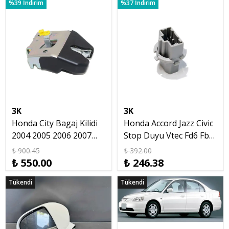
%39 İndirim
%37 İndirim
3K
3K
Honda City Bagaj Kilidi
Honda Accord Jazz Civic
2004 2005 2006 2007
Stop Duyu Vtec Fd6 Fb7
2008
T20 Ampul 2002 2016
₺ 900.45
₺ 392.00
₺ 550.00
₺ 246.38
Tükendi
Tükendi
Tükendi
Tükendi