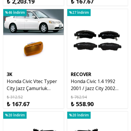
₺ 2,203.19
₺ 167.67
%46 İndirim
%27 İndirim
3K
RECOVER
Honda Civic Vtec Typer
Honda Civic 1.4 1992
City Jazz Çamurluk
2001 / Jazz City 2002
Sinyali Sarı 2002 2006
2006 Ön Balata Takımı
₺ 312.52
₺ 762.94
Sağ
₺ 167.67
₺ 558.90
%20 İndirim
%20 İndirim