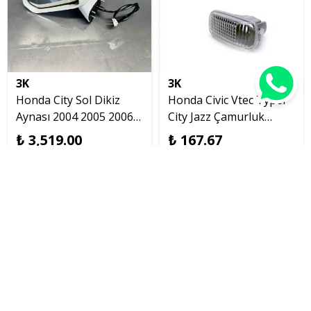
3K
3K
Honda City Sol Dikiz
Honda Civic Vtec Typer
Aynası 2004 2005 2006
City Jazz Çamurluk
2007 2008 3 Pimli
Sinyali Beyaz 2002 2006
₺ 3,519.00
₺ 167.67
Sol
İptal
Tükendi
Tükendi
Tükendi
Tükendi