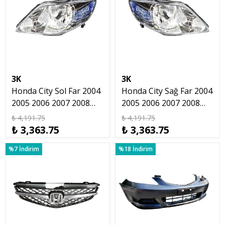
3K
3K
Honda City Sol Far 2004
Honda City Sağ Far 2004
2005 2006 2007 2008
2005 2006 2007 2008
Motorsuz
Motorsuz
₺ 4,191.75
₺ 4,191.75
₺ 3,363.75
₺ 3,363.75
%7 İndirim
%18 İndirim