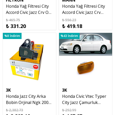
FILTRON
MANN
Honda Yağ Filtresi City
Honda Yağ Filtresi City
Accord Civic Jazz Crv OP
Accord Civic Jazz Crv
575
Mann W610/6
₺ 465.75
₺ 556.23
₺ 331.20
₺ 419.18
%8 İndirim
%43 İndirim
3K
3K
Honda Jazz City Arka
Honda Civic Vtec Typer
Bobin Orjinal Ngk 2002
City Jazz Çamurluk
2004 2006 2007 2008
Sinyali Sarı 2002 2006
₺ 2,382.73
₺ 292.99
Sol