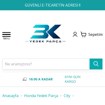
1
2
3
4
GÜVENLİ E-TİCARETİN ADRESİ !!
Sepetim
Menu
AYNI GÜN
16:00 A KADAR
KARGO
Anasayfa
Honda Yedek Parça
City