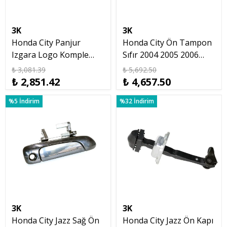
3K
3K
Honda City Panjur
Honda City Ön Tampon
Izgara Logo Komple
Sıfır 2004 2005 2006
2004 2005 2006 2007
2007 2008 Yedek Parça
₺ 3,081.39
₺ 5,692.50
2008
₺ 2,851.42
₺ 4,657.50
%5 İndirim
%32 İndirim
3K
3K
Honda City Jazz Sağ Ön
Honda City Jazz Ön Kapı