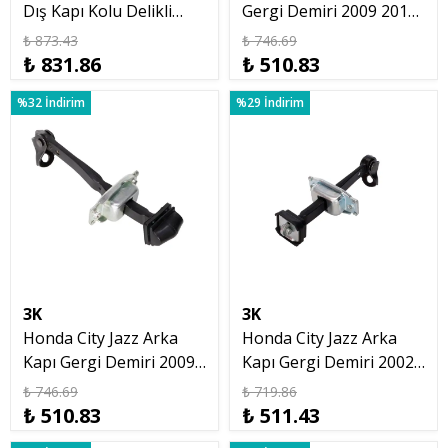
Dış Kapı Kolu Delikli
Gergi Demiri 2009 2013
2002 2008
R/L
₺ 873.43
₺ 746.69
₺ 831.86
₺ 510.83
%32 İndirim
%29 İndirim
3K
3K
Honda City Jazz Arka
Honda City Jazz Arka
Kapı Gergi Demiri 2009
Kapı Gergi Demiri 2002
2013 R/L
2008
₺ 746.69
₺ 719.86
₺ 510.83
₺ 511.43