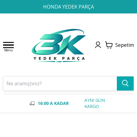
1
2
3
4
HONDA YEDEK PARÇA
Sepetim
Menu
AYNI GÜN
16:00 A KADAR
KARGO