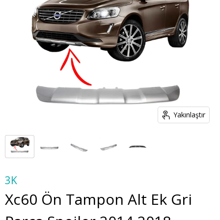
Yakınlaştır
3K
Xc60 Ön Tampon Alt Ek Gri