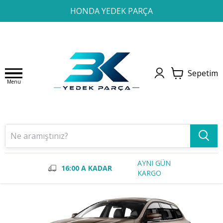
1
2
3
4
HONDA YEDEK PARÇA
Sepetim
Menu
AYNI GÜN
16:00 A KADAR
KARGO