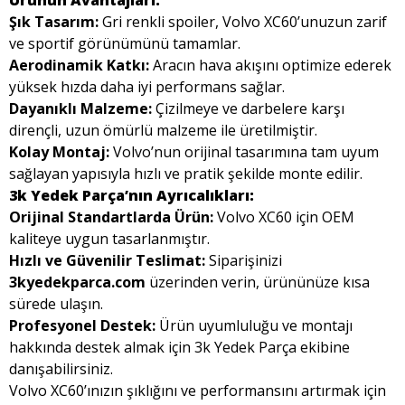
Ürünün Avantajları:
Şık Tasarım:
Gri renkli spoiler, Volvo XC60’unuzun zarif
ve sportif görünümünü tamamlar.
Aerodinamik Katkı:
Aracın hava akışını optimize ederek
yüksek hızda daha iyi performans sağlar.
Dayanıklı Malzeme:
Çizilmeye ve darbelere karşı
dirençli, uzun ömürlü malzeme ile üretilmiştir.
Kolay Montaj:
Volvo’nun orijinal tasarımına tam uyum
sağlayan yapısıyla hızlı ve pratik şekilde monte edilir.
3k Yedek Parça’nın Ayrıcalıkları:
Orijinal Standartlarda Ürün:
Volvo XC60 için OEM
kaliteye uygun tasarlanmıştır.
Hızlı ve Güvenilir Teslimat:
Siparişinizi
3kyedekparca.com
üzerinden verin, ürününüze kısa
sürede ulaşın.
Profesyonel Destek:
Ürün uyumluluğu ve montajı
hakkında destek almak için 3k Yedek Parça ekibine
danışabilirsiniz.
Volvo XC60’ınızın şıklığını ve performansını artırmak için