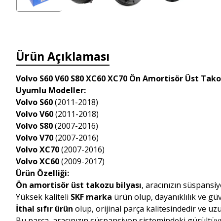
Ürün Açıklaması
Volvo S60 V60 S80 XC60 XC70 Ön Amortisör Üst Takoz
Uyumlu Modeller:
Volvo S60
(2011-2018)
Volvo V60
(2011-2018)
Volvo S80
(2007-2016)
Volvo V70
(2007-2016)
Volvo XC70
(2007-2016)
Volvo XC60
(2009-2017)
Ürün Özelliği:
Ön amortisör üst takozu bilyası
, aracınızın süspansi
Yüksek kaliteli
SKF marka
ürün olup, dayanıklılık ve güve
İthal sıfır ürün
olup, orijinal parça kalitesindedir ve u
Bu parça, aracınızın süspansiyon sistemindeki gürültüyü