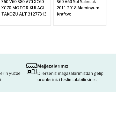
S60 V60 S80 V70 XC60
S60 V60 Sol Salıncak
S6
XC70 MOTOR KULAĞI
2011 2018 Aleminyum
Sa
TAKOZU ALT 31277313
Kraftvoll
Ka
D
Mağazalarımız
lerin yüzde
Dilerseniz mağazalarımızdan gelip
.
ürünlerinizi teslim alabilirsiniz..