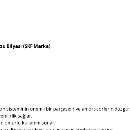
u Bilyası (SKF Marka)
yon sisteminin önemli bir parçasıdır ve amortisörlerin düzgün
nilirlik sağlar.
zun ömürlü kullanım sunar.
 azaltmaya yardımcı olur ve sürüş konforunu artırır.