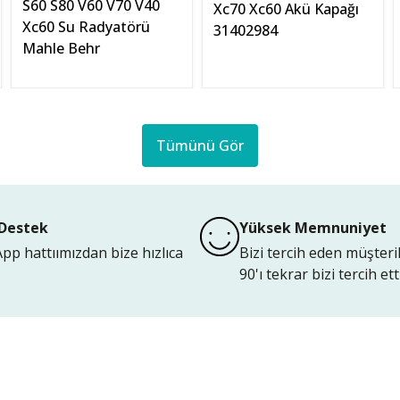
S60 S80 V60 V70 V40
Xc70 Xc60 Akü Kapağı
Xc60 Su Radyatörü
31402984
Mahle Behr
Tümünü Gör
Destek
Yüksek Memnuniyet
p hattıımızdan bize hızlıca
Bizi tercih eden müşteri
90'ı tekrar bizi tercih etti