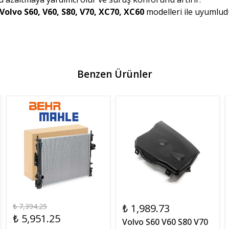
Volvo S60, V60, S80, V70, XC70, XC60
modelleri ile uyumlud
Benzen Ürünler
₺ 7,394.25
₺ 1,989.73
₺ 5,951.25
Volvo S60 V60 S80 V70