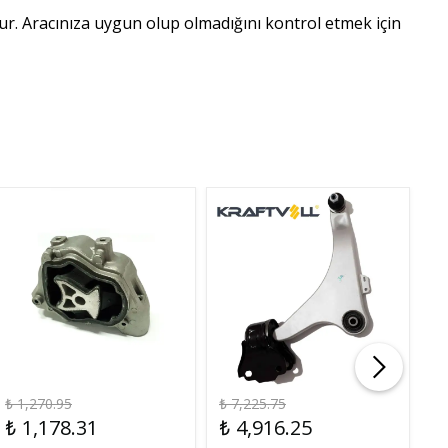
ur. Aracınıza uygun olup olmadığını kontrol etmek için
₺ 1,270.95
₺ 7,225.75
₺ 
₺ 1,178.31
₺ 4,916.25
₺