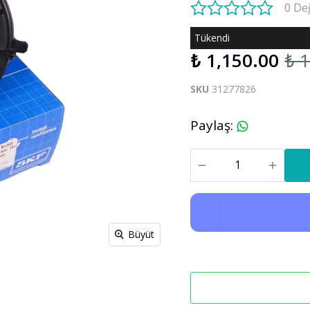
0 De
S60 V60 2019-2025
Tükendi
₺ 1,150.00
₺ 
Xc90
C30 C70
Xc90 2003-2013
SKU
31277826
xc90 2015-2025
Paylaş
:
Büyüt