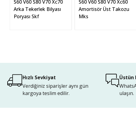
S60 V60 S80 V70 Xc70
S60 V60 S80 V70 Xc60
Arka Tekerlek Bilyası
Amortisör Üst Takozu
Poryası Skf
Mks
Hızlı Sevkiyat
Üstün 
Verdiğiniz siparişler aynı gün
WhatsAp
kargoya teslim edilir.
ulaşın.