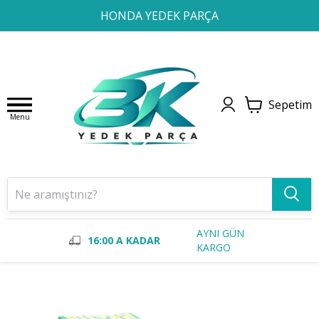
1
2
3
4
HONDA YEDEK PARÇA
Sepetim
Menu
AYNI GÜN
16:00 A KADAR
KARGO