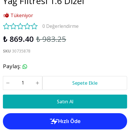
Yağ Filtresi 1.6 Dizel
Tükeniyor
0 Değerlendirme
₺ 869.40
₺ 983.25
SKU
30735878
Paylaş
:
Sepete Ekle
Satın Al