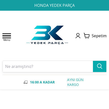
1
2
3
4
HONDA YEDEK PARÇA
Sepetim
Menu
AYNI GÜN
16:00 A KADAR
KARGO