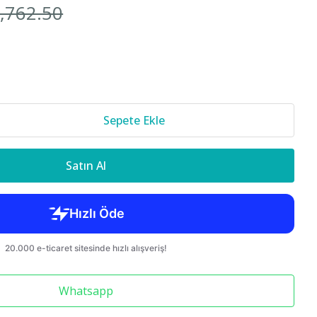
7,762.50
Cr-v 2018-
850 S70 C70
Sepete Ekle
Satın Al
Whatsapp