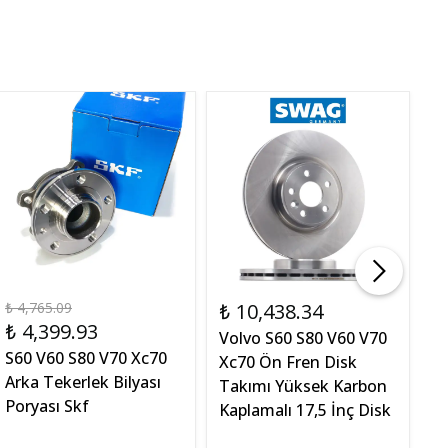
₺ 4,765.09
₺ 10,438.34
₺ 
₺ 4,399.93
₺
Volvo S60 S80 V60 V70
S60 V60 S80 V70 Xc70
S
Xc70 Ön Fren Disk
Arka Tekerlek Bilyası
T
Takımı Yüksek Karbon
Poryası Skf
İ
Kaplamalı 17,5 İnç Disk
D