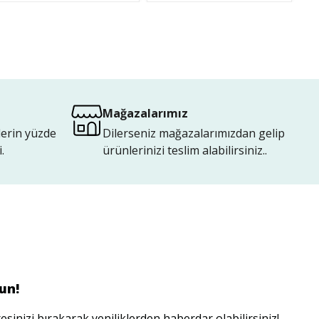
Mağazalarımız
lerin yüzde
Dilerseniz mağazalarımızdan gelip
.
ürünlerinizi teslim alabilirsiniz..
un!
esinizi bırakarak yeniliklerden haberdar olabilirsiniz!