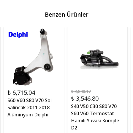
Benzen Ürünler
₺ 6,715.04
₺ 3,840.17
₺ 3,546.80
S60 V60 S80 V70 Sol
S40 V50 C30 S80 V70
Salıncak 2011 2018
S60 V60 Termostat
Alüminyum Delphi
Hamili Yuvası Komple
D2