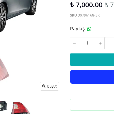
₺ 7,000.00
₺ 
S60 V60 2019-2025
SKU
30796168-3K
Xc90
C30 C70
Paylaş
:
Xc90 2003-2013
xc90 2015-2025
Büyüt