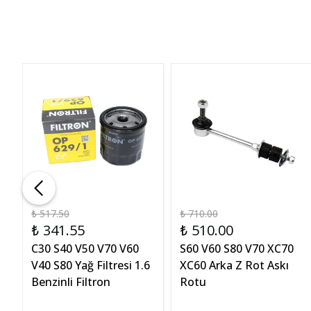
₺ 517.50
₺ 710.00
₺ 341.55
₺ 510.00
C30 S40 V50 V70 V60
S60 V60 S80 V70 XC70
V40 S80 Yağ Filtresi 1.6
XC60 Arka Z Rot Askı
Benzinli Filtron
Rotu