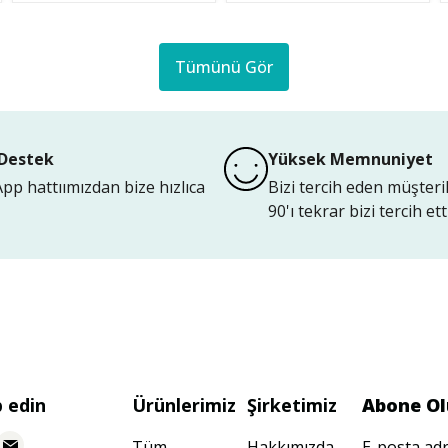
Tümünü Gör
Destek
Yüksek Memnuniyet
p hattıımızdan bize hızlıca
Bizi tercih eden müşteri
90'ı tekrar bizi tercih etti
p edin
Ürünlerimiz
Şirketimiz
Abone Ol
Tüm
Hakkımızda
E-posta adr