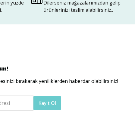
lerin yüzde
Dilerseniz mağazalarımızdan gelip
.
ürünlerinizi teslim alabilirsiniz..
un!
esinizi bırakarak yeniliklerden haberdar olabilirsiniz!
dresi
Kayıt Ol