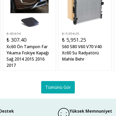
₺ 454.94
₺ 7,394.25
₺ 307.40
₺ 5,951.25
Xc60 Ön Tampon Far
S60 S80 V60 V70 V40
Yıkama Fıskiye Kapağı
Xc60 Su Radyatörü
Sağ 2014 2015 2016
Mahle Behr
2017
Tümünü Gör
Destek
Yüksek Memnuniyet