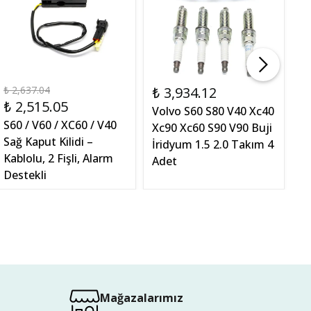
₺ 2,637.04
₺ 3,934.12
₺
₺ 2,515.05
Volvo S60 S80 V40 Xc40
X
S60 / V60 / XC60 / V40
Xc90 Xc60 S90 V90 Buji
2
Sağ Kaput Kilidi –
İridyum 1.5 2.0 Takım 4
U
Kablolu, 2 Fişli, Alarm
Adet
Destekli
Mağazalarımız