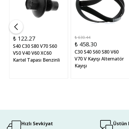
₺ 122.27
₺ 630.44
₺ 458.30
S40 C30 S80 V70 S60
C30 S40 S60 S80 V60
V50 V40 V60 XC60
0
V70 V Kayışı Alternatör
Kartel Tapası Benzinli
Kayışı
Hızlı Sevkiyat
Üstün 