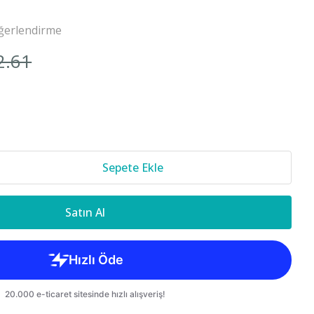
Cr-v 2018-
ğerlendirme
2.61
850 S70 C70
Sepete Ekle
Satın Al