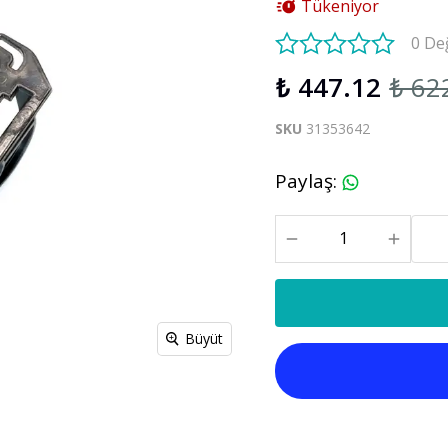
Tükeniyor
S60 V60 2019-2025
0 De
₺ 447.12
₺ 62
Xc90
C30 C70
Xc90 2003-2013
SKU
31353642
xc90 2015-2025
Paylaş
:
Büyüt