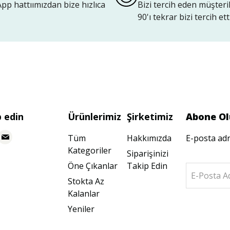
p hattıımızdan bize hızlıca
Bizi tercih eden müşteri
90'ı tekrar bizi tercih etti
p edin
Ürünlerimiz
Şirketimiz
Abone Ol
Tüm
Hakkımızda
E-posta adr
Kategoriler
Siparişinizi
Öne Çıkanlar
Takip Edin
E-Posta A
Stokta Az
Kalanlar
Yeniler