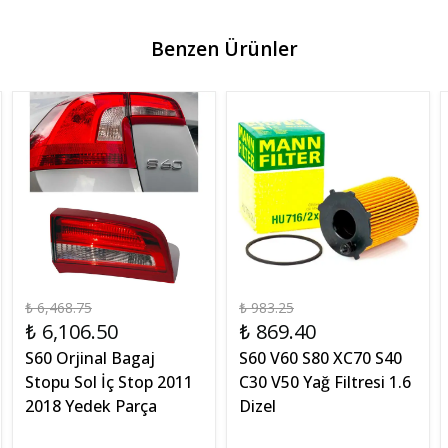
Benzen Ürünler
₺ 6,468.75
₺ 983.25
₺ 6,106.50
₺ 869.40
S60 Orjinal Bagaj
S60 V60 S80 XC70 S40
Stopu Sol İç Stop 2011
C30 V50 Yağ Filtresi 1.6
2018 Yedek Parça
Dizel