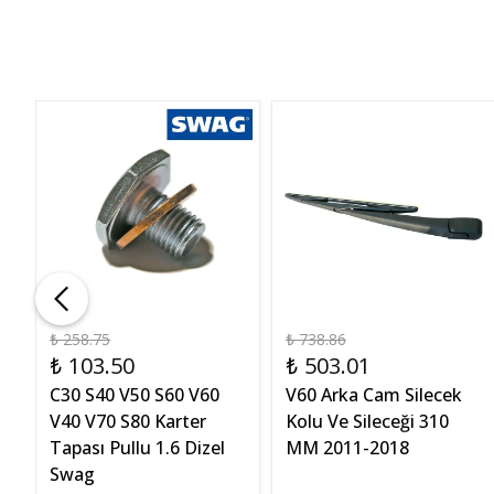
₺ 258.75
₺ 738.86
₺ 103.50
₺ 503.01
C30 S40 V50 S60 V60
V60 Arka Cam Silecek
V40 V70 S80 Karter
Kolu Ve Sileceği 310
Tapası Pullu 1.6 Dizel
MM 2011-2018
Swag