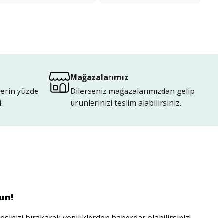
Mağazalarımız
lerin yüzde
Dilerseniz mağazalarımızdan gelip
.
ürünlerinizi teslim alabilirsiniz..
un!
esinizi bırakarak yeniliklerden haberdar olabilirsiniz!