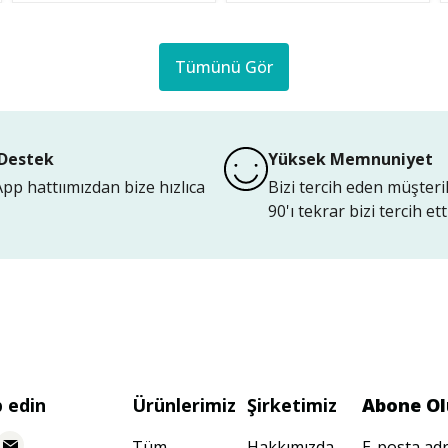
Tümünü Gör
Destek
Yüksek Memnuniyet
p hattıımızdan bize hızlıca
Bizi tercih eden müşteri
90'ı tekrar bizi tercih etti
p edin
Ürünlerimiz
Şirketimiz
Abone Ol
Tüm
Hakkımızda
E-posta adr