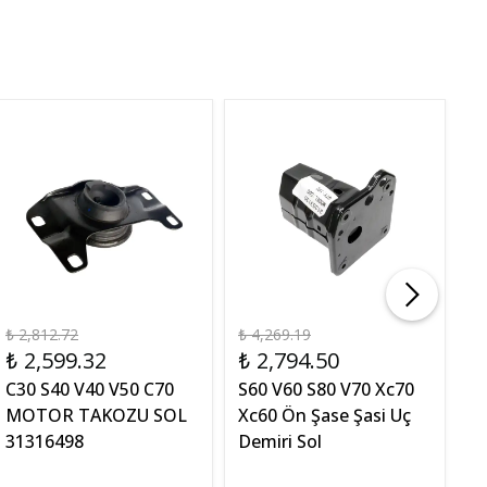
₺ 2,812.72
₺ 4,269.19
₺ 
₺ 2,599.32
₺ 2,794.50
₺
C30 S40 V40 V50 C70
S60 V60 S80 V70 Xc70
S
MOTOR TAKOZU SOL
Xc60 Ön Şase Şasi Uç
Sa
31316498
Demiri Sol