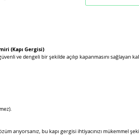
iri (Kapı Gergisi)
güvenli ve dengeli bir şekilde açılıp kapanmasını sağlayan ka
şmez).
çözüm arıyorsanız, bu kapı gergisi ihtiyacınızı mükemmel şekil