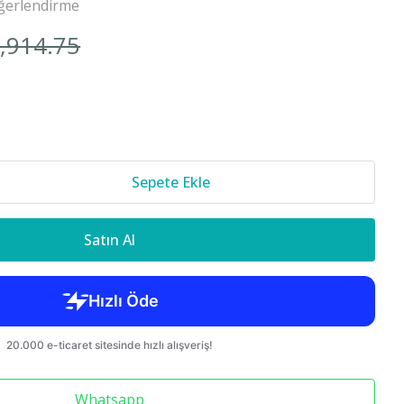
ğerlendirme
Cr-v 2018-
1,914.75
850 S70 C70
Sepete Ekle
Satın Al
Whatsapp