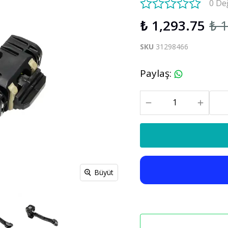
0 De
S60 V60 2019-2025
₺ 1,293.75
₺ 
Xc90
C30 C70
SKU
31298466
Xc90 2003-2013
xc90 2015-2025
Paylaş
:
Büyüt