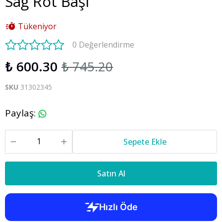
Sağ Rot Başı
Tükeniyor
0 Değerlendirme
₺ 600.30
₺ 745.20
SKU
31302345
Paylaş
:
Sepete Ekle
Satın Al