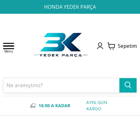
1
2
3
4
HONDA YEDEK PARÇA
Sepetim
Menu
AYNI GÜN
16:00 A KADAR
KARGO