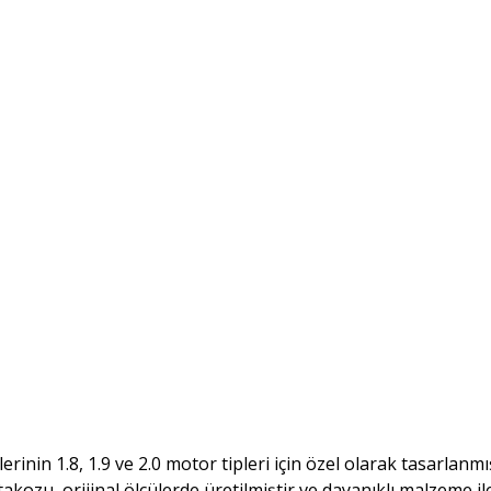
rinin 1.8, 1.9 ve 2.0 motor tipleri için özel olarak tasarlan
 takozu, orijinal ölçülerde üretilmiştir ve dayanıklı malzeme 