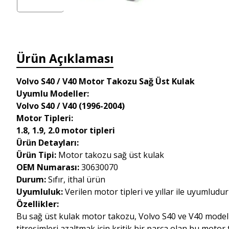
Ürün Açıklaması
Volvo S40 / V40 Motor Takozu Sağ Üst Kulak
Uyumlu Modeller:
Volvo S40 / V40 (1996-2004)
Motor Tipleri:
1.8, 1.9, 2.0 motor tipleri
Ürün Detayları:
Ürün Tipi:
Motor takozu sağ üst kulak
OEM Numarası:
30630070
Durum:
Sıfır, ithal ürün
Uyumluluk:
Verilen motor tipleri ve yıllar ile uyumludur
Özellikler:
Bu sağ üst kulak motor takozu, Volvo S40 ve V40 modelle
titreşimleri azaltmak için kritik bir parça olan bu motor