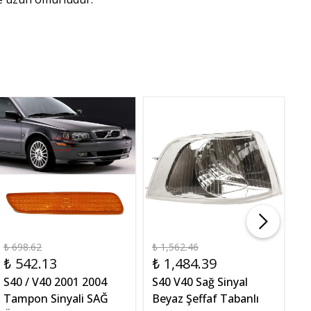
₺ 698.62
₺ 1,562.46
₺ 
₺ 542.13
₺ 1,484.39
₺
S40 / V40 2001 2004
S40 V40 Sağ Sinyal
S
Tampon Sinyali SAĞ
Beyaz Şeffaf Tabanlı
R