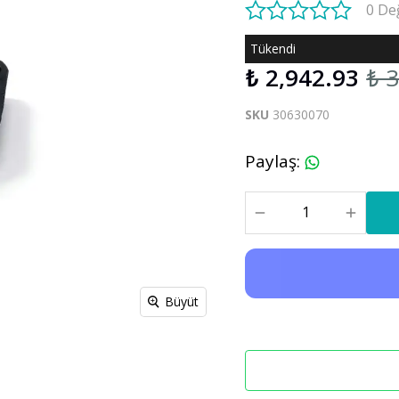
0 De
S60 V60 2019-2025
Tükendi
₺ 2,942.93
₺ 
Xc90
C30 C70
Xc90 2003-2013
SKU
30630070
xc90 2015-2025
Paylaş
:
Büyüt