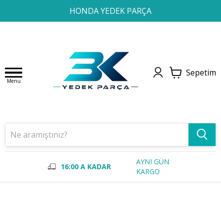
1
2
3
4
HONDA YEDEK PARÇA
Sepetim
Menu
AYNI GÜN
16:00 A KADAR
KARGO