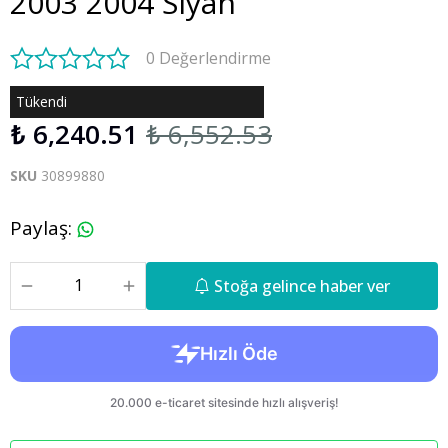
2003 2004 Siyah
0 Değerlendirme
Tükendi
₺ 6,240.51
₺ 6,552.53
SKU
30899880
Paylaş
:
Stoğa gelince haber ver