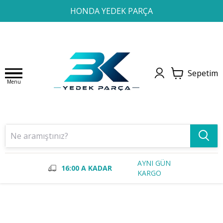
1
2
3
4
HONDA YEDEK PARÇA
Sepetim
Menu
AYNI GÜN
16:00 A KADAR
KARGO