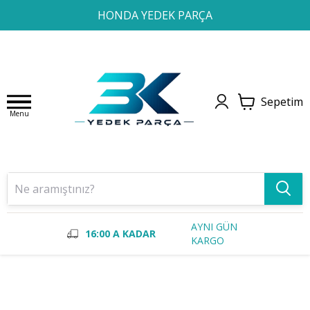
1
2
3
4
HONDA YEDEK PARÇA
Sepetim
Menu
AYNI GÜN
16:00 A KADAR
KARGO