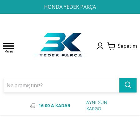
1
2
3
4
HONDA YEDEK PARÇA
Sepetim
Menu
AYNI GÜN
16:00 A KADAR
KARGO