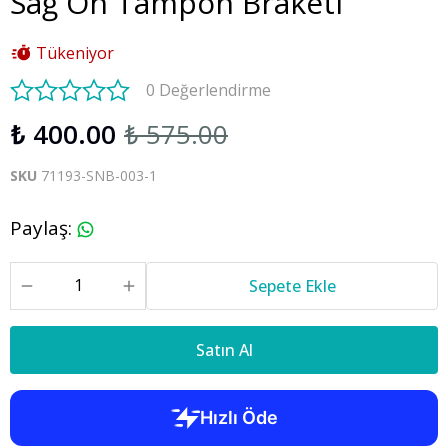
Sağ Ön Tampon Braketi
Tükeniyor
0 Değerlendirme
₺ 400.00
₺ 575.00
SKU
71193-SNB-003-1
Paylaş
:
Sepete Ekle
Satın Al