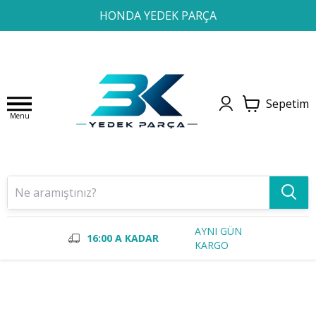
1
2
3
4
HONDA YEDEK PARÇA
Sepetim
Menu
AYNI GÜN
16:00 A KADAR
KARGO