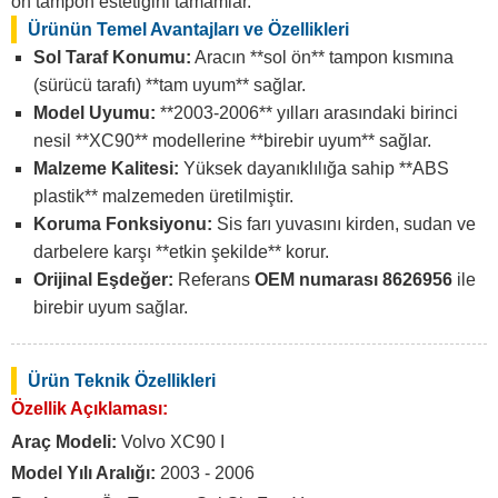
ön tampon estetiğini tamamlar.
Ürünün Temel Avantajları ve Özellikleri
Sol Taraf Konumu:
Aracın **sol ön** tampon kısmına
(sürücü tarafı) **tam uyum** sağlar.
Model Uyumu:
**2003-2006** yılları arasındaki birinci
nesil **XC90** modellerine **birebir uyum** sağlar.
Malzeme Kalitesi:
Yüksek dayanıklılığa sahip **ABS
plastik** malzemeden üretilmiştir.
Koruma Fonksiyonu:
Sis farı yuvasını kirden, sudan ve
darbelere karşı **etkin şekilde** korur.
Orijinal Eşdeğer:
Referans
OEM numarası 8626956
ile
birebir uyum sağlar.
Ürün Teknik Özellikleri
Özellik Açıklaması:
Araç Modeli:
Volvo XC90 I
Model Yılı Aralığı:
2003 - 2006