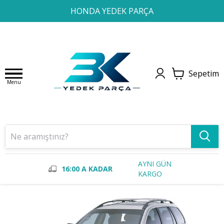
1
2
3
4
HONDA YEDEK PARÇA
Sepetim
Menu
AYNI GÜN
16:00 A KADAR
KARGO