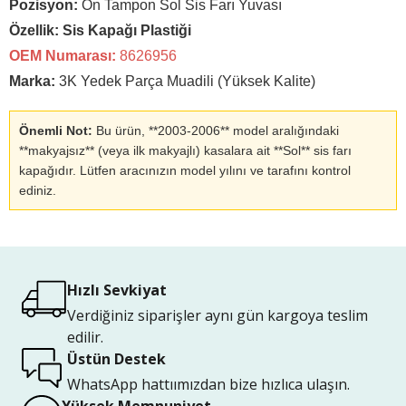
Pozisyon:
Ön Tampon Sol Sis Farı Yuvası
Özellik:
Sis Kapağı Plastiği
OEM Numarası:
8626956
Marka:
3K Yedek Parça Muadili (Yüksek Kalite)
Önemli Not:
Bu ürün, **2003-2006** model aralığındaki
**makyajsız** (veya ilk makyajlı) kasalara ait **Sol** sis farı
kapağıdır. Lütfen aracınızın model yılını ve tarafını kontrol
ediniz.
Hızlı Sevkiyat
Verdiğiniz siparişler aynı gün kargoya teslim
edilir.
Üstün Destek
WhatsApp hattıımızdan bize hızlıca ulaşın.