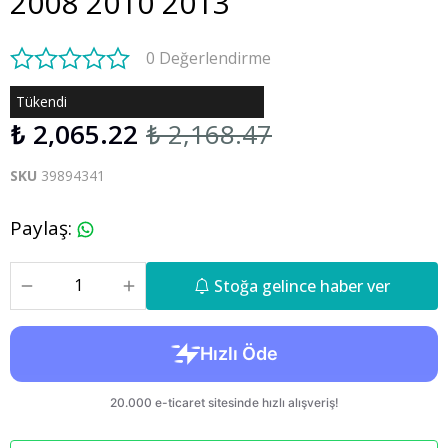
2008 2010 2013
0 Değerlendirme
Tükendi
₺ 2,065.22
₺ 2,168.47
SKU
39894341
Paylaş
:
Stoğa gelince haber ver