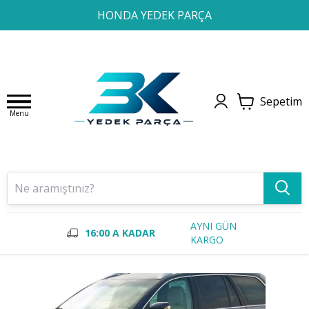
1
2
3
4
HONDA YEDEK PARÇA
Sepetim
Menu
AYNI GÜN
16:00 A KADAR
KARGO