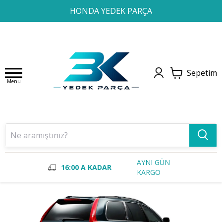
1
2
3
4
HONDA YEDEK PARÇA
Sepetim
Menu
AYNI GÜN
16:00 A KADAR
KARGO