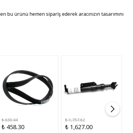
en bu ürünü hemen sipariş ederek aracınızın tasarımını
₺ 630.44
₺ 1,757.62
₺ 
₺ 458.30
₺ 1,627.00
₺