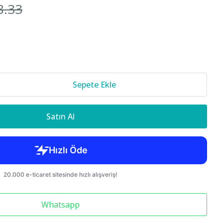
8.33
Cr-v 2018-
850 S70 C70
Sepete Ekle
Satın Al
Whatsapp