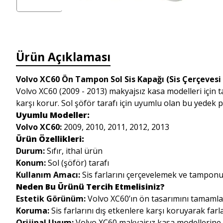
Ürün Açıklaması
Volvo XC60 Ön Tampon Sol Sis Kapağı (Sis Çerçevesi - 
Volvo XC60 (2009 - 2013) makyajsız kasa modelleri için 
karşı korur. Sol şöför tarafı için uyumlu olan bu yedek 
Uyumlu Modeller:
Volvo XC60:
2009, 2010, 2011, 2012, 2013
Ürün Özellikleri:
Durum:
Sıfır, ithal ürün
Konum:
Sol (şöför) tarafı
Kullanım Amacı:
Sis farlarını çerçevelemek ve tampon
Neden Bu Ürünü Tercih Etmelisiniz?
Estetik Görünüm:
Volvo XC60’ın ön tasarımını tamamla
Koruma:
Sis farlarını dış etkenlere karşı koruyarak far
Orijinal Uyum:
Volvo XC60 makyajsız kasa modellerine 