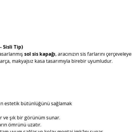
Sisli Tip)
tasarlanmış
sol sis kapağı
, aracınızın sis farlarını çerçevele
parça, makyajsız kasa tasarımıyla birebir uyumludur.
un estetik bütünlüğünü sağlamak
r ve şık bir görünüm sunar.
ların ömrünü uzatır.
tam uyum sağlar ve kolay montaj imkânı sunar.