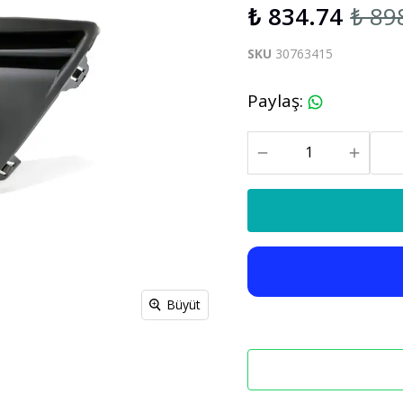
₺ 834.74
₺ 89
S60 V60 2019-2025
SKU
30763415
Xc90
C30 C70
Paylaş
:
Xc90 2003-2013
xc90 2015-2025
Büyüt