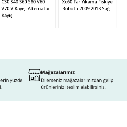
C30 S40 S60 S80 V60
Xc60 Far Yıkama Fıskiye
X
V70 V Kayışı Alternatör
Robotu 2009 2013 Sağ
K
Kayışı
Mağazalarımız
lerin yüzde
Dilerseniz mağazalarımızdan gelip
.
ürünlerinizi teslim alabilirsiniz..