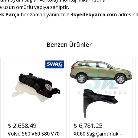
e uzun ömürlü yapıya sahiptir.
ek Parça
her zaman yanınızda!
3kyedekparca.com
adresind
Benzen Ürünler
₺ 2,658.49
₺ 6,781.25
Volvo S60 V60 S80 V70
XC60 Sağ Çamurluk –