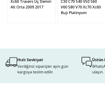
Xc60 Travers Uç Demiri
C30 C70 S40 V50 S60
Alt Orta 2009 2017
V60 S80 V70 Xc70 Xc60
Buji Platinyum
Hızlı Sevkiyat
Üstün 
Verdiğiniz siparişler aynı gün
WhatsAp
kargoya teslim edilir.
ulaşın.