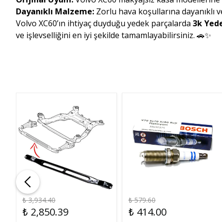
Dayanıklı Malzeme:
Zorlu hava koşullarına dayanıklı v
Volvo XC60’ın ihtiyaç duyduğu yedek parçalarda
3k Yed
ve işlevselliğini en iyi şekilde tamamlayabilirsiniz. 🚗✨
₺ 3,934.40
₺ 579.60
₺ 2,850.39
₺ 414.00