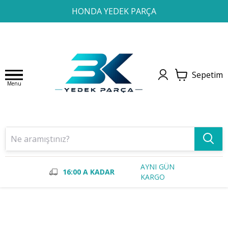
1
2
3
4
HONDA YEDEK PARÇA
Sepetim
Menu
AYNI GÜN
16:00 A KADAR
KARGO