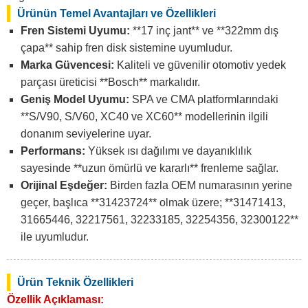
Ürünün Temel Avantajları ve Özellikleri
Fren Sistemi Uyumu:
**17 inç jant** ve **322mm dış
çapa** sahip fren disk sistemine uyumludur.
Marka Güvencesi:
Kaliteli ve güvenilir otomotiv yedek
parçası üreticisi **Bosch** markalıdır.
Geniş Model Uyumu:
SPA ve CMA platformlarındaki
**S/V90, S/V60, XC40 ve XC60** modellerinin ilgili
donanım seviyelerine uyar.
Performans:
Yüksek ısı dağılımı ve dayanıklılık
sayesinde **uzun ömürlü ve kararlı** frenleme sağlar.
Orijinal Eşdeğer:
Birden fazla OEM numarasının yerine
geçer, başlıca **31423724** olmak üzere; **31471413,
31665446, 32217561, 32233185, 32254356, 32300122**
ile uyumludur.
Ürün Teknik Özellikleri
Özellik Açıklaması: