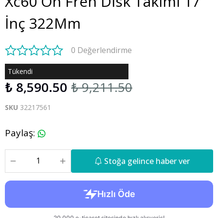
Xc60 Ön Fren Disk Takımı 17
İnç 322Mm
0 Değerlendirme
Tükendi
₺ 8,590.50
₺ 9,211.50
SKU
32217561
Paylaş
:
Stoğa gelince haber ver