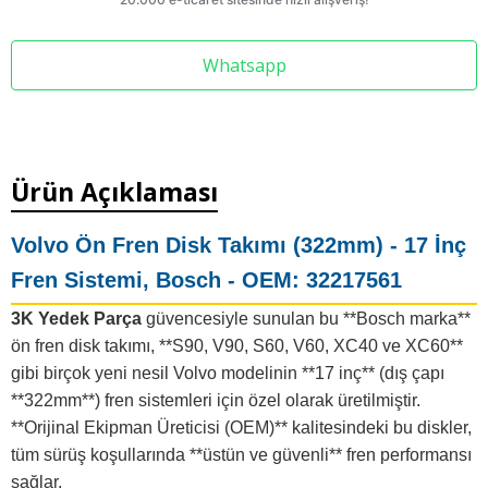
Whatsapp
Ürün Açıklaması
Volvo Ön Fren Disk Takımı (322mm) -
17 İnç
Fren Sistemi, Bosch
- OEM: 32217561
3K Yedek Parça
güvencesiyle sunulan bu **Bosch marka**
ön fren disk takımı, **S90, V90, S60, V60, XC40 ve XC60**
gibi birçok yeni nesil Volvo modelinin **17 inç** (dış çapı
**322mm**) fren sistemleri için özel olarak üretilmiştir.
**Orijinal Ekipman Üreticisi (OEM)** kalitesindeki bu diskler,
tüm sürüş koşullarında **üstün ve güvenli** fren performansı
sağlar.