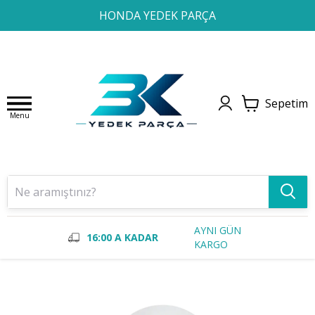
1
2
3
4
HONDA YEDEK PARÇA
Sepetim
Menu
AYNI GÜN
16:00 A KADAR
KARGO