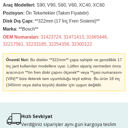
Araç Modelleri:
S90, V90, S60, V60, XC40, XC60
Pozisyon:
Ön Tekerlekler (Takım Fiyatıdır)
Disk Dış Çapı:
**322mm (17 İnç Fren Sistemi)**
Marka:
**Bosch**
OEM Numaraları:
31423724, 31471413, 31665446,
32217561, 32233185, 32254356, 32300122
Önemli Not:
Bu diskler **322mm** çapa sahiptir ve genellikle 17
inç jant kullanılan modellere uyar. Lütfen sipariş vermeden önce
aracınızın **ön fren diski çapını ölçerek** veya **şasi numarasını
(VIN)** bize ileterek tam uyumluluğu teyit ediniz. Bu ürün 18 inç
(345mm veya daha büyük) diskler için uygun değildir.
Hızlı Sevkiyat
Verdiğiniz siparişler aynı gün kargoya teslim