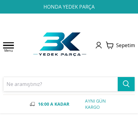
1
2
3
4
HONDA YEDEK PARÇA
Sepetim
Menu
AYNI GÜN
16:00 A KADAR
KARGO