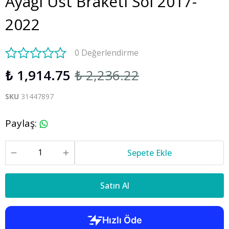
Ayağı Üst Braketi Sol 2017-
2022
0 Değerlendirme
₺ 1,914.75
₺ 2,236.22
SKU
31447897
Paylaş
:
Sepete Ekle
Satın Al