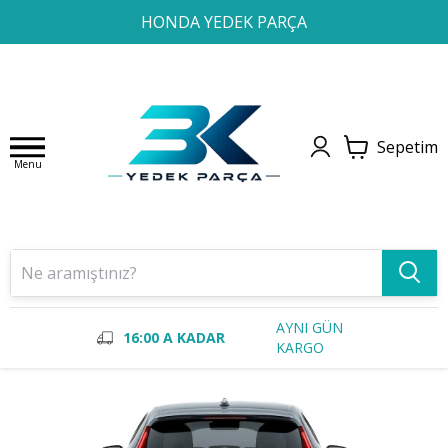
1
2
3
4
HONDA YEDEK PARÇA
Sepetim
Menu
AYNI GÜN
16:00 A KADAR
KARGO