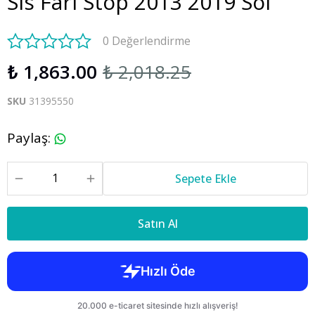
Sis Farı Stop 2013 2019 Sol
0 Değerlendirme
₺ 1,863.00
₺ 2,018.25
SKU
31395550
Paylaş
:
Sepete Ekle
Satın Al