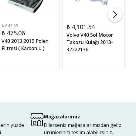
₺ 643.85
₺ 4,101.54
₺ 
₺ 475.06
₺
Volvo V40 Sol Motor
V40 2013 2019 Polen
C
Takozu Kulağı 2013-
Filtresi ( Karbonlu )
V
32222136
Ta
S
Mağazalarımız
lerin yüzde
Dilerseniz mağazalarımızdan gelip
.
ürünlerinizi teslim alabilirsiniz..