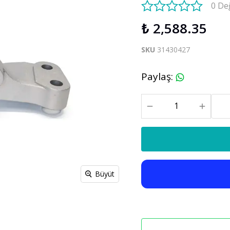
0 De
S60 V60 2019-2025
₺ 2,588.35
Xc90
C30 C70
SKU
31430427
Xc90 2003-2013
xc90 2015-2025
Paylaş
:
Büyüt