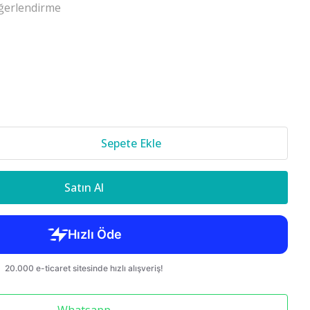
ğerlendirme
Cr-v 2018-
850 S70 C70
Sepete Ekle
Satın Al