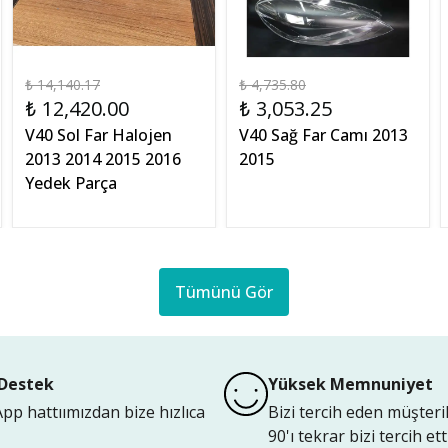
₺ 14,140.17
₺ 4,735.80
₺ 12,420.00
₺ 3,053.25
V40 Sol Far Halojen
V40 Sağ Far Camı 2013
2013 2014 2015 2016
2015
Yedek Parça
Tümünü Gör
Destek
Yüksek Memnuniyet
p hattıımızdan bize hızlıca
Bizi tercih eden müşteri
90'ı tekrar bizi tercih etti