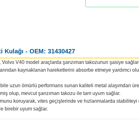
i Kulağı - OEM: 31430427
, Volvo V40 model araçlarda şanzıman takozunun şasiye sağlam v
larından kaynaklanan hareketlerini absorbe etmeye yardımcı olu
a bile uzun ömürlü performans sunan kaliteli metal alaşımdan üreti
ilmiş olup, mevcut şanzıman takozu ile tam uyum sağlar.
nu koruyarak, vites geçişlerinde ve hızlanmalarda stabiliteyi 
le birebir uyum sağlar.