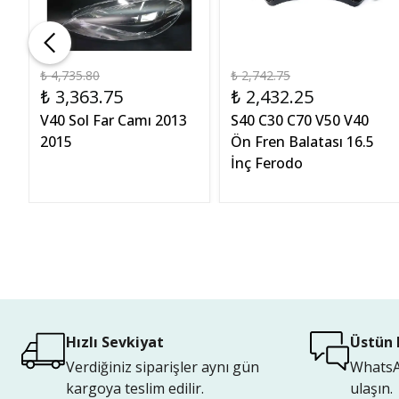
₺ 4,735.80
₺ 2,742.75
₺ 3,363.75
₺ 2,432.25
V40 Sol Far Camı 2013
S40 C30 C70 V50 V40
0
2015
Ön Fren Balatası 16.5
İnç Ferodo
Hızlı Sevkiyat
Üstün 
Verdiğiniz siparişler aynı gün
WhatsAp
kargoya teslim edilir.
ulaşın.