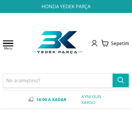
1
2
3
4
HONDA YEDEK PARÇA
Sepetim
Menu
AYNI GÜN
16:00 A KADAR
KARGO