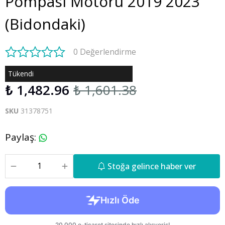
Pompası Motoru 2019 2023
(Bidondaki)
0 Değerlendirme
Tükendi
₺ 1,482.96
₺ 1,601.38
SKU
31378751
Paylaş
:
Stoğa gelince haber ver