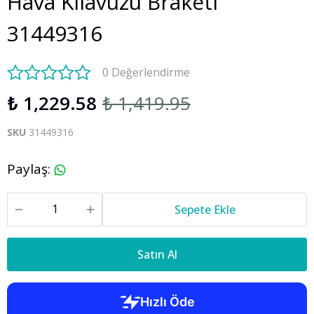
Hava Kılavuzu Braketi
31449316
0 Değerlendirme
₺ 1,229.58
₺ 1,419.95
SKU
31449316
Paylaş
:
Sepete Ekle
Satın Al