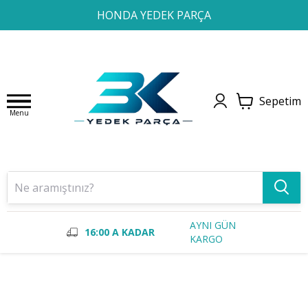
1
2
3
4
HONDA YEDEK PARÇA
Sepetim
Menu
AYNI GÜN
16:00 A KADAR
KARGO