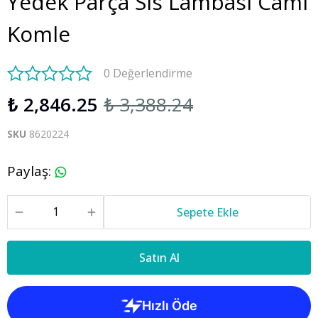
Yedek Parça Sis Lambası Camı
Komle
0 Değerlendirme
₺ 2,846.25
₺ 3,388.24
SKU
8620224
Paylaş
:
Sepete Ekle
Satın Al