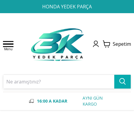
1
2
3
4
HONDA YEDEK PARÇA
Sepetim
Menu
AYNI GÜN
16:00 A KADAR
KARGO