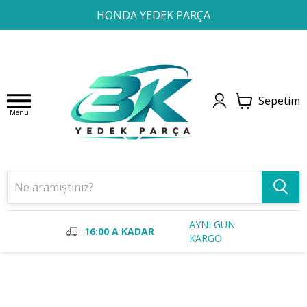
1
2
3
4
HONDA YEDEK PARÇA
Sepetim
Menu
AYNI GÜN
16:00 A KADAR
KARGO