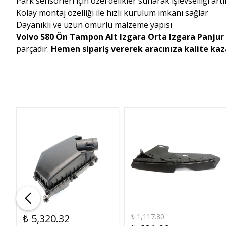
Park sensörleri için özel delikler sunarak işlevselliği artı
Kolay montaj özelliği ile hızlı kurulum imkanı sağlar
Dayanıklı ve uzun ömürlü malzeme yapısı
Volvo S80 Ön Tampon Alt Izgara Orta Izgara Panjur (
parçadır.
Hemen sipariş vererek aracınıza kalite kaz
₺ 5,320.32
₺ 1,117.80