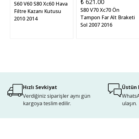
₺ 621.00
S60 V60 S80 Xc60 Hava
S80 V70 Xc70 Ön
Filtre Kazanı Kutusu
Tampon Far Alt Braketi
2010 2014
Sol 2007 2016
Hızlı Sevkiyat
Üstün 
Verdiğiniz siparişler aynı gün
WhatsAp
kargoya teslim edilir.
ulaşın.