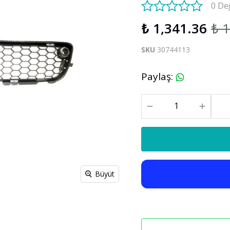
0 De
S60 V60 2019-2025
₺ 1,341.36
₺ 
Xc90
C30 C70
SKU
30744113
Xc90 2003-2013
xc90 2015-2025
Paylaş
:
Büyüt