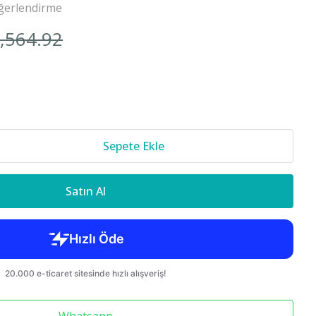
ğerlendirme
Cr-v 2018-
1,564.92
850 S70 C70
Sepete Ekle
Satın Al