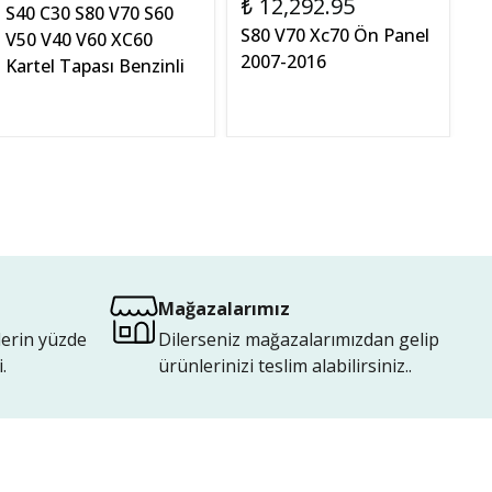
₺ 12,292.95
₺
S40 C30 S80 V70 S60
S80 V70 Xc70 Ön Panel
S8
V50 V40 V60 XC60
2007-2016
2
Kartel Tapası Benzinli
Mağazalarımız
lerin yüzde
Dilerseniz mağazalarımızdan gelip
.
ürünlerinizi teslim alabilirsiniz..