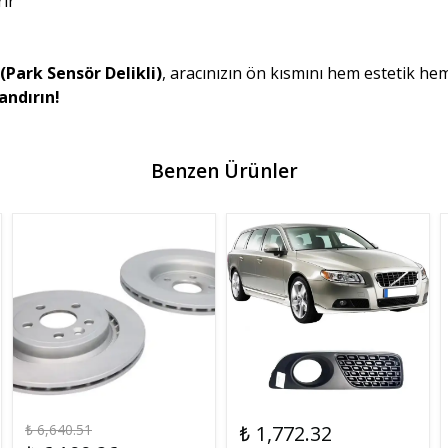
rır
Park Sensör Delikli)
, aracınızın ön kısmını hem estetik he
andırın!
Benzen Ürünler
₺ 6,640.51
₺ 1,772.32