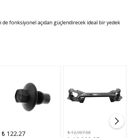
m de fonksiyonel açıdan güçlendirecek ideal bir yedek
₺ 122.27
₺ 12,907.58
₺ 