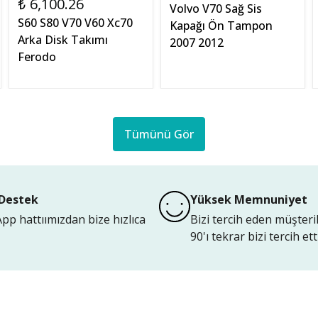
₺ 6,100.26
Volvo V70 Sağ Sis
S60 S80 V70 V60 Xc70
Kapağı Ön Tampon
Arka Disk Takımı
2007 2012
Ferodo
Tümünü Gör
Destek
Yüksek Memnuniyet
p hattıımızdan bize hızlıca
Bizi tercih eden müşteri
90'ı tekrar bizi tercih etti