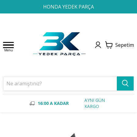
1
2
3
4
HONDA YEDEK PARÇA
Sepetim
Menu
AYNI GÜN
16:00 A KADAR
KARGO