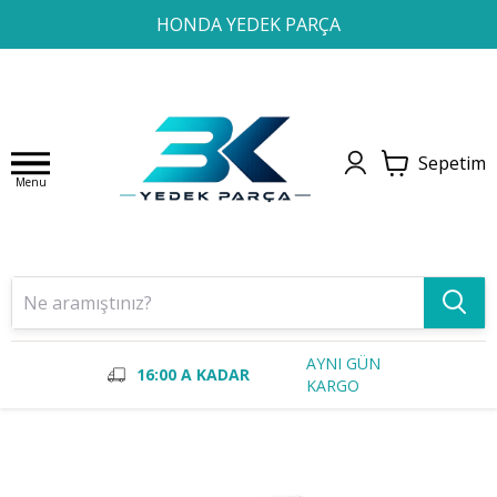
1
2
3
4
HONDA YEDEK PARÇA
Sepetim
Menu
AYNI GÜN
16:00 A KADAR
KARGO