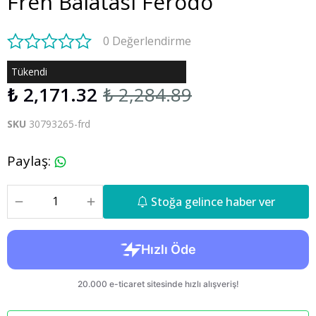
Fren Balatası Ferodo
0 Değerlendirme
Tükendi
₺ 2,171.32
₺ 2,284.89
SKU
30793265-frd
Paylaş
:
Stoğa gelince haber ver