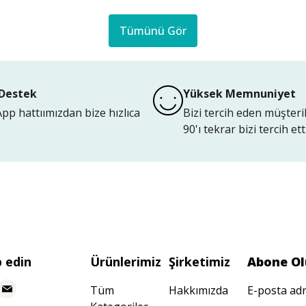
Tümünü Gör
Destek
Yüksek Memnuniyet
p hattıımızdan bize hızlıca
Bizi tercih eden müşteri
90'ı tekrar bizi tercih etti
p edin
Ürünlerimiz
Şirketimiz
Abone Ol
Tüm
Hakkımızda
E-posta adr