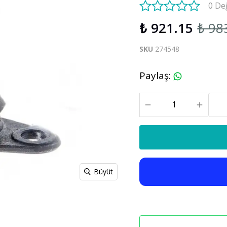
0 De
S60 V60 2019-2025
₺ 921.15
₺ 98
Xc90
C30 C70
SKU
274548
Xc90 2003-2013
xc90 2015-2025
Paylaş
:
Büyüt