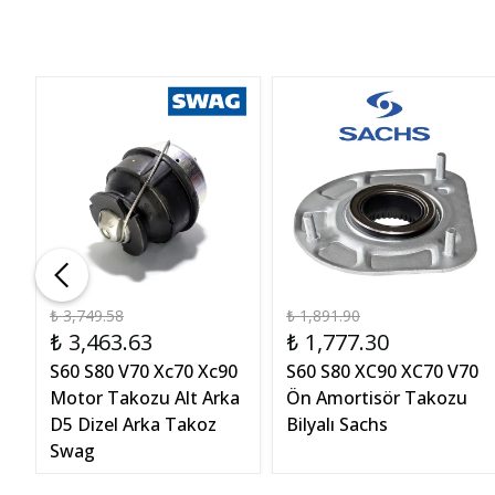
₺ 3,749.58
₺ 1,891.90
₺ 3,463.63
₺ 1,777.30
0
S60 S80 V70 Xc70 Xc90
S60 S80 XC90 XC70 V70
is
Motor Takozu Alt Arka
Ön Amortisör Takozu
D5 Dizel Arka Takoz
Bilyalı Sachs
Swag