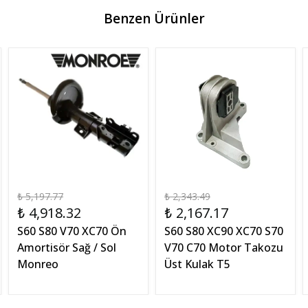
Benzen Ürünler
₺ 5,197.77
₺ 2,343.49
₺ 4,918.32
₺ 2,167.17
S60 S80 V70 XC70 Ön
S60 S80 XC90 XC70 S70
Amortisör Sağ / Sol
V70 C70 Motor Takozu
Monreo
Üst Kulak T5