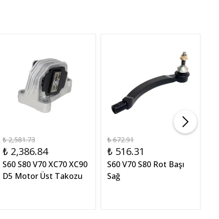
₺ 2,581.73
₺ 672.91
₺ 
₺ 2,386.84
₺ 516.31
₺
S60 S80 V70 XC70 XC90
S60 V70 S80 Rot Başı
S
D5 Motor Üst Takozu
Sağ
M
V