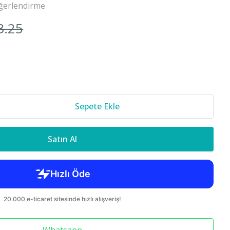
ğerlendirme
Cr-v 2018-
3.25
850 S70 C70
Sepete Ekle
Satın Al