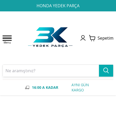
1
2
3
4
HONDA YEDEK PARÇA
Sepetim
Menu
AYNI GÜN
16:00 A KADAR
KARGO