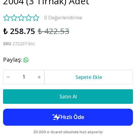
2004 (3 Tırnak) Adet
0 Değerlendirme
₺ 258.75
₺ 422.53
SKU
272207-bsc
Paylaş
:
Sepete Ekle
Satın Al